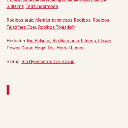
Sültalma
,
Téli tündérmese
Rooibos teák:
Mentás-narancsos Rooibos
,
Rooibos
Tejszínes Eper
,
Rooibos Tojáslikőr
Herbatea:
Bio Balance
,
Bio Harmónia
,
Fitness
,
Flower
Power
,
Görög Hegyi Tea
,
Herbal Lemon
,
Szirup:
Bio Gyömbéres Tea Szirup