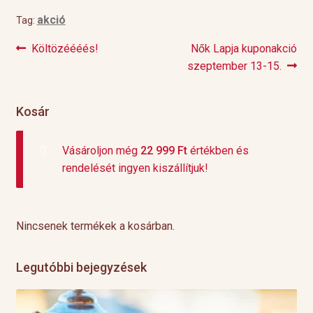
akció
Tag:
Previous
Next
Költözéééés!
Nők Lapja kuponakció
Bejegyzés
post:
post:
szeptember 13-15.
navigáció
Kosár
Vásároljon még
22 999
Ft
értékben és
rendelését ingyen kiszállítjuk!
Nincsenek termékek a kosárban.
Legutóbbi bejegyzések