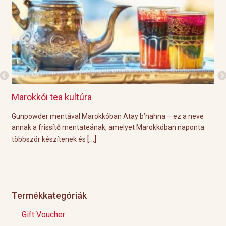
Marokkói tea kultúra
Gri
l
Gunpowder mentával Marokkóban Atay b’nahna – ez a neve
A k
ágot
annak a frissítő mentateának, amelyet Marokkóban naponta
tök
[…]
többször készítenek és
Épp
Termékkategóriák
Gift Voucher