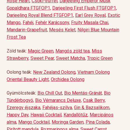
Rose Heart
,
Csoki-trüffel
,
Darjeeling Emperor Musk
Gopaldhara FTGFOP1
,
Darjeeling First Flush FTGFOP1
,
Darjeeling Royal Blend FTGFOP1
,
Earl Grey Royal
,
Exotic
Mango
,
Fahéj
,
Fehér Karácsony
,
Fruity Masala Chai
,
Mandarin-Grapefruit
,
Mesés Kelet
,
Nilgiri Blue Mountain
Frost Tea
Zöld teák:
Magic Green
,
Mangós zöld tea
,
Miss
Strawberry
,
Sweet Pear
,
Sweet Matcha
,
Tropic Green
Oolong teák:
New Zealand Oolong
,
Vietnam Oolong
Oriental Beauty Light
,
Orchidea Oolong
Gyümölcsteák:
Bio Chill Out
,
Bio Mentás-Gránát
,
Bio
Tündérbogyó
,
Bio Vérnarancs Deluxe
,
Csak Berry
,
Ezeregy éjszaka
,
Fahéjas-szilva
,
Gin & Bazsalikom
,
Happy Day
,
Hawaii Cocktail
,
Kandallótűz
,
Marcipános
alma
,
Mango Cocktail
,
Moringa Garden
,
Pina Colada
,
Pirított mandula
,
Rozmaringos alma
,
Sweet Carrot
,