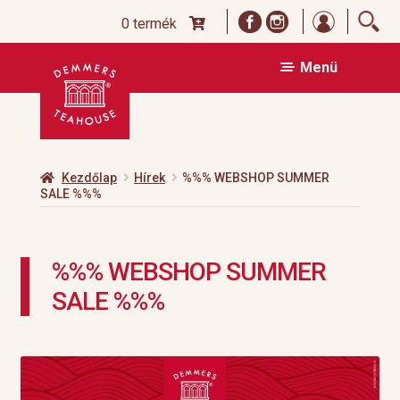
Bejelentk
0 termék
Ugrás
Kilépés
Menü
a
a
navigációhoz
tartalomba
Kezdőlap
Hírek
%%% WEBSHOP SUMMER
SALE %%%
%%% WEBSHOP SUMMER
SALE %%%