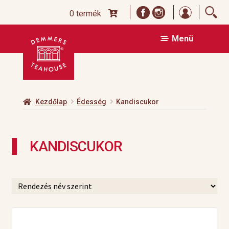
Bejelentk
0 termék
Ugrás
Kilépés
Menü
a
a
navigációhoz
tartalomba
Kezdőlap
Édesség
Kandiscukor
KANDISCUKOR