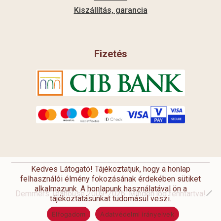
Kiszállítás, garancia
Fizetés
Kedves Látogató! Tájékoztatjuk, hogy a honlap
felhasználói élmény fokozásának érdekében sütiket
alkalmazunk. A honlapunk használatával ön a
Demmers Teahouse 2009-2026. Minden jog fenntartva!
tájékoztatásunkat tudomásul veszi.
Elfogadom
Adatvédelmi irányelvek