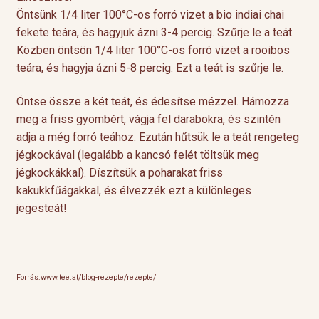
Öntsünk 1/4 liter 100°C-os forró vizet a bio indiai chai
fekete teára, és hagyjuk ázni 3-4 percig. Szűrje le a teát.
Közben öntsön 1/4 liter 100°C-os forró vizet a rooibos
teára, és hagyja ázni 5-8 percig. Ezt a teát is szűrje le.
Öntse össze a két teát, és édesítse mézzel. Hámozza
meg a friss gyömbért, vágja fel darabokra, és szintén
adja a még forró teához. Ezután hűtsük le a teát rengeteg
jégkockával (legalább a kancsó felét töltsük meg
jégkockákkal). Díszítsük a poharakat friss
kakukkfűágakkal, és élvezzék ezt a különleges
jegesteát!
Forrás:www.tee.at/blog-rezepte/rezepte/