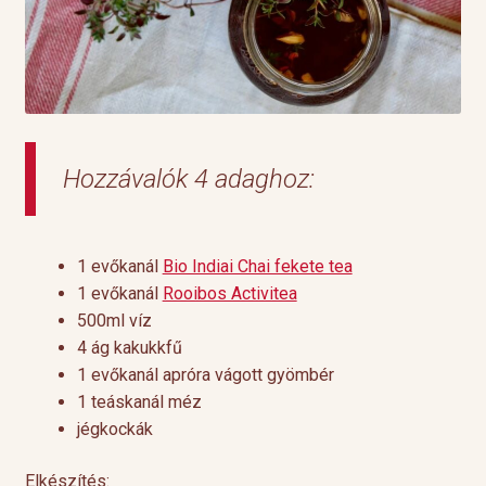
Hozzávalók 4 adaghoz:
1 evőkanál
Bio Indiai Chai fekete tea
1 evőkanál
Rooibos Activitea
500ml víz
4 ág kakukkfű
1 evőkanál apróra vágott gyömbér
1 teáskanál méz
jégkockák
Elkészítés: