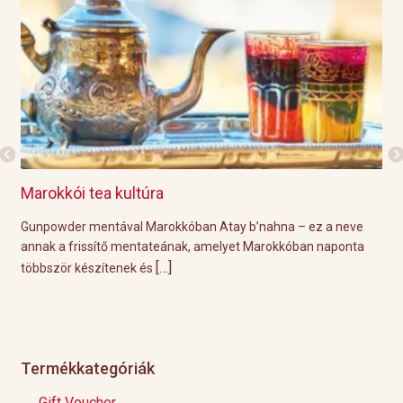
Marokkói tea kultúra
Gri
l
Gunpowder mentával Marokkóban Atay b’nahna – ez a neve
A k
ágot
annak a frissítő mentateának, amelyet Marokkóban naponta
tök
[…]
többször készítenek és
Épp
Termékkategóriák
Gift Voucher