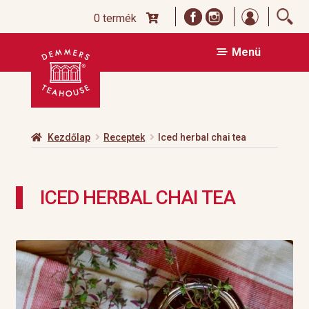
Bejelentk
0 termék
Ugrás
Kilépés
Menü
a
a
navigációhoz
tartalomba
Kezdőlap
Receptek
Iced herbal chai tea
ICED HERBAL CHAI TEA