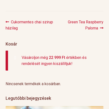
Previous
Next
Cukormentes chai szirup
Green Tea Raspberry
Bejegyzés
post:
post:
házilag
Paloma
navigáció
Kosár
Vásároljon még
22 999
Ft
értékben és
rendelését ingyen kiszállítjuk!
Nincsenek termékek a kosárban.
Legutóbbi bejegyzések