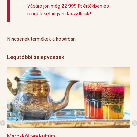
Vásároljon még
22 999
Ft
értékben és
rendelését ingyen kiszállítjuk!
Nincsenek termékek a kosárban.
Legutóbbi bejegyzések
Marokkói tea kultúra
Gri