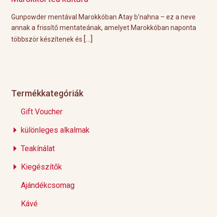
l
Gunpowder mentával Marokkóban Atay b’nahna – ez a neve
A k
ágot
annak a frissítő mentateának, amelyet Marokkóban naponta
tök
[…]
többször készítenek és
Épp
Termékkategóriák
Gift Voucher
különleges alkalmak
Teakínálat
Kiegészítők
Ajándékcsomag
Kávé