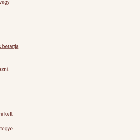
 vagy
 betartja
zni.
 kell.
 tegye
ű