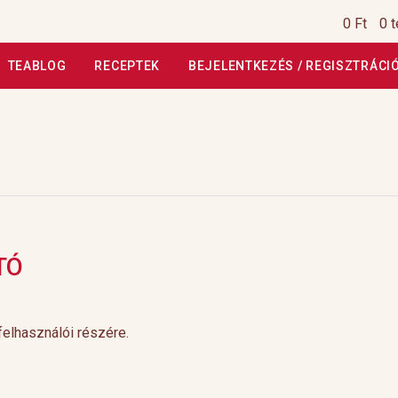
0 Ft
0 
TEABLOG
RECEPTEK
BEJELENTKEZÉS / REGISZTRÁCI
si Tájékoztató
Általános Szerződési Feltételek
Általános Szerz
Kiszállítás, garancia
Kosár
Magunkról
Profil
Receptek
Szállítási
szautasított fizetés
Webáruház
Rólunk
HoReCa
Impresszum
TÓ
felhasználói részére.