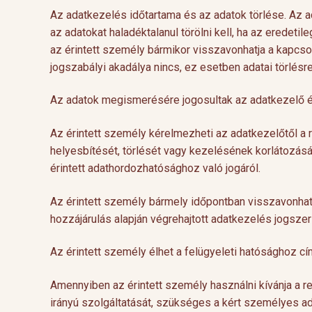
Az adatkezelés időtartama és az adatok törlése. Az a
az adatokat haladéktalanul törölni kell, ha az eredeti
az érintett személy bármikor visszavonhatja a kapcsol
jogszabályi akadálya nincs, ez esetben adatai törlésre
Az adatok megismerésére jogosultak az adatkezelő é
Az érintett személy kérelmezheti az adatkezelőtől a
helyesbítését, törlését vagy kezelésének korlátozását
érintett adathordozhatósághoz való jogáról.
Az érintett személy bármely időpontban visszavonhatj
hozzájárulás alapján végrehajtott adatkezelés jogsze
Az érintett személy élhet a felügyeleti hatósághoz c
Amennyiben az érintett személy használni kívánja a re
irányú szolgáltatását, szükséges a kért személyes 