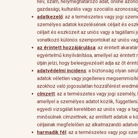
név, szám, helymeghatározó adat, online azonos
gazdasági, kulturális vagy szociális azonossá
adatkezelő
: az a természetes vagy jogi szem
személyes adatok kezelésének céljait és eszk
céljait és eszközeit az uniós vagy a tagállami
vonatkozó különös szempontokat az uniós vagy 
az érintett hozzájárulása
: az érintett akara
egyértelmű kinyilvánítása, amellyel az érintett
útján jelzi, hogy beleegyezését adja az őt ér
adatvédelmi incidens
: a biztonság olyan sér
adatok véletlen vagy jogellenes megsemmisítés
azokhoz való jogosulatlan hozzáférést eredmé
címzett
: az a természetes vagy jogi személy,
amellyel a személyes adatot közlik, függetlenü
egyedi vizsgálat keretében az uniós vagy a t
minősülnek címzettnek; az említett adatok e kö
céljainak megfelelően az alkalmazandó adatvé
harmadik fél
: az a természetes vagy jogi sz