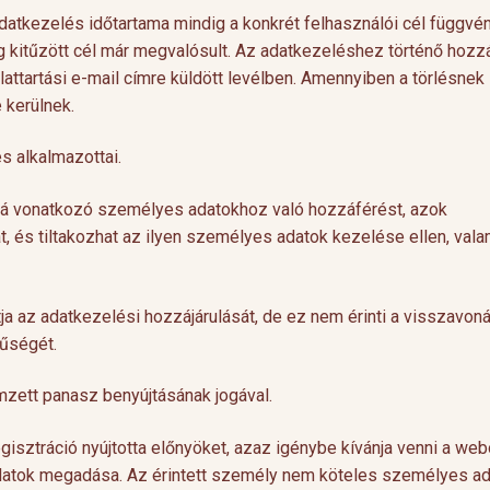
datkezelés időtartama mindig a konkrét felhasználói cél függvé
leg kitűzött cél már megvalósult. Az adatkezeléshez történő hozzá
attartási e-mail címre küldött levélben. Amennyiben a törlésnek
 kerülnek.
s alkalmazottai.
 rá vonatkozó személyes adatokhoz való hozzáférést, azok
, és tiltakozhat az ilyen személyes adatok kezelése ellen, vala
a az adatkezelési hozzájárulását, de ez nem érinti a visszavoná
rűségét.
ímzett panasz benyújtásának jogával.
gisztráció nyújtotta előnyöket, azaz igénybe kívánja venni a web
adatok megadása. Az érintett személy nem köteles személyes ad