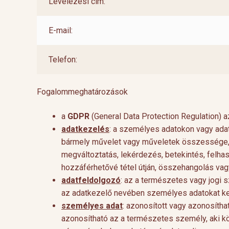
Levelezési cím:
E-mail:
Telefon:
Fogalommeghatározások
a
GDPR
(General Data Protection Regulation) a
adatkezelés
: a személyes adatokon vagy ada
bármely művelet vagy műveletek összessége, így
megváltoztatás, lekérdezés, betekintés, felha
hozzáférhetővé tétel útján, összehangolás vag
adatfeldolgozó
: az a természetes vagy jogi 
az adatkezelő nevében személyes adatokat ke
személyes adat
: azonosított vagy azonosíth
azonosítható az a természetes személy, aki k