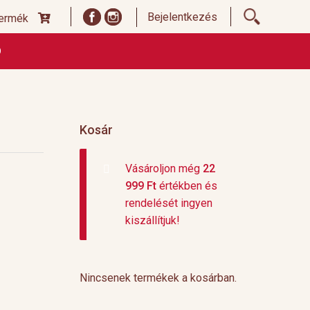
Bejelentkezés
termék
Ó
ődési Feltételek
Címoldal termékek listája, ideiglenes
 és fizetési feltételek
Teafajták, ültetvények
top 10
Kosár
Vásároljon még
22
999
Ft
értékben és
rendelését ingyen
kiszállítjuk!
Nincsenek termékek a kosárban.