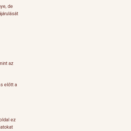
nye, de
járulását
mint az
s előtt a
oldal ez
atokat