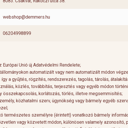
8083. Csákvár, Rákóczi utca 38.
webshop@demmers.hu
06204998899
z Európai Unió új Adatvédelmi Rendelete;
tállományokon automatizált vagy nem automatizált módon végze
 a gyűjtés, rögzítés, rendszerezés, tagolás, tárolás, átalakít
sználás, közlés, továbbítás, terjesztés vagy egyéb módon történ
y összekapcsolás, korlátozás, törlés, illetve megsemmisítés;
személy, közhatalmi szerv, ügynökség vagy bármely egyéb szerv
zel;
ató természetes személyre (érintett) vonatkozó bármely informác
özvetlen vagy közvetett módon, különösen valamely azonosító, 