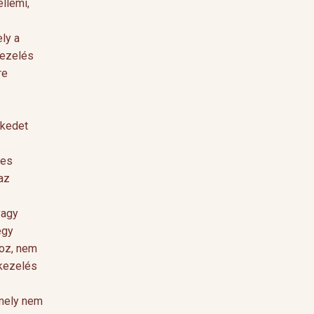
ellemi,
ly a
kezelés
re
ekedet
yes
az
vagy
egy
hoz, nem
tkezelés
amely nem