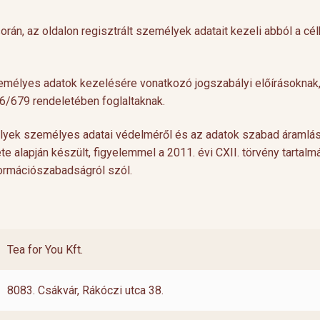
án, az oldalon regisztrált személyek adatait kezeli abból a cél
személyes adatok kezelésére vonatkozó jogszabályi előírásoknak
6/679 rendeletében foglaltaknak.
lyek személyes adatai védelméről és az adatok szabad áramlás
 alapján készült, figyelemmel a 2011. évi CXII. törvény tartalmá
formációszabadságról szól.
Cocktail Time
Levendulás aperiti
Nyári estéken jól esik egy hűsítő koktél.
Hozzávalók 1 pohárho
Nagy örömünkre a tea egyre nagyobb
Levendulavirág 125 ml 
Tea for You Kft.
teret kap a gasztronómiában és a koktél
pezsgő Elkészítés: Önts
[…]
készítő mesterek is egyre több
levendulavirágot 125 ml
8083. Csákvár, Rákóczi utca 38.