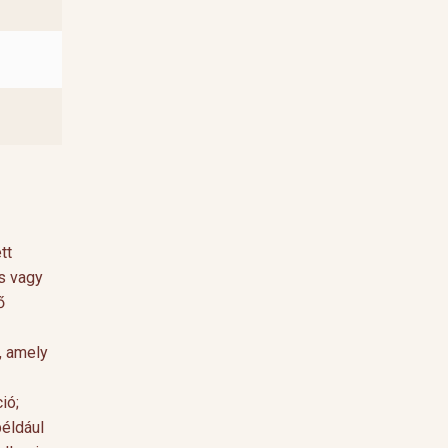
tt
ás vagy
ő
, amely
ió;
például