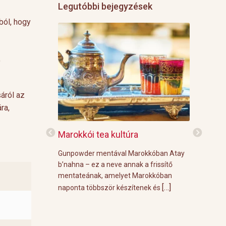
Legutóbbi bejegyzések
ból, hogy
,
áról az
ra,
f
Marokkói tea kultúra
Grillre vi
z: 3 g Demmers
Gunpowder mentával Marokkóban Atay
A közelgő i
víz Prosecco
b’nahna – ez a neve annak a frissítő
meleg őszi
ünk le 3 g
mentateának, amelyet Marokkóban
körülménye
[…]
[…]
 forró vízzel,
naponta többször készítenek és
grill parti