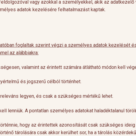
atfeldolgozóval vagy azokkal a személyekkel, akik az adatkezelő
zemélyes adatok kezelésére felhatalmazást kaptak.
tatóban foglaltak szerint végzi a személyes adatok kezelését és
mel az alábbiakra:
égesen, valamint az érintett számára átlátható módon kell vége
értelmű és jogszerű célból történhet.
releváns legyen, és csak a szükséges mértékű lehet.
 lenniük. A pontatlan személyes adatokat haladéktalanul törölni
örténnie, hogy az érintettek azonosítását csak szükséges ideig
rténő tárolására csak akkor kerülhet sor, ha a tárolás közérdek