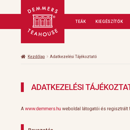
Ugrás
Kilépés
TEÁK
KIEGÉSZÍTŐK
a
a
navigációhoz
tartalomba
Kezdőlap
A tea
Adatkezelé
Fizetés
Hírlevél
Kapcsolat
Kezdőlap
Adatkezelési Tájékoztató
Üzleteink
Vendéglátás
Vis
ADATKEZELÉSI TÁJÉKOZTA
A
www.demmers.hu
weboldal látogatói és regisztrált 