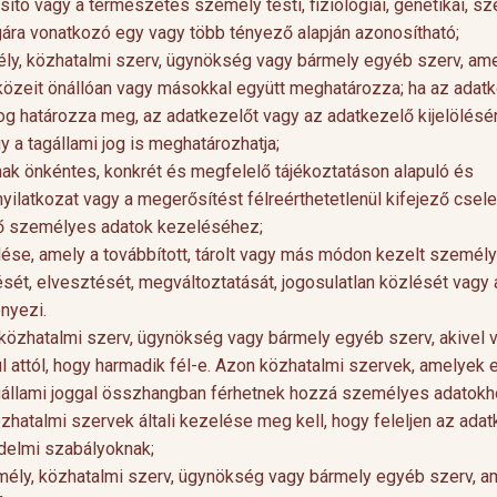
ító vagy a természetes személy testi, fiziológiai, genetikai, sz
gára vonatkozó egy vagy több tényező alapján azonosítható;
ély, közhatalmi szerv, ügynökség vagy bármely egyéb szerv, ame
özeit önállóan vagy másokkal együtt meghatározza; ha az adat
 jog határozza meg, az adatkezelőt vagy az adatkezelő kijelölésé
a tagállami jog is meghatározhatja;
tának önkéntes, konkrét és megfelelő tájékoztatáson alapuló és
 nyilatkozat vagy a megerősítést félreérthetetlenül kifejező csel
intő személyes adatok kezeléséhez;
ülése, amely a továbbított, tárolt vagy más módon kezelt személ
ét, elvesztését, megváltoztatását, jogosulatlan közlését vagy 
nyezi.
 közhatalmi szerv, ügynökség vagy bármely egyéb szerv, akivel 
l attól, hogy harmadik fél-e. Azon közhatalmi szervek, amelyek 
agállami joggal összhangban férhetnek hozzá személyes adatok
zhatalmi szervek általi kezelése meg kell, hogy feleljen az ada
delmi szabályoknak;
emély, közhatalmi szerv, ügynökség vagy bármely egyéb szerv, 