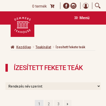
Bejelentk
0 termék
Ugrás
Kilépés
Menü
a
a
navigációhoz
tartalomba
Kezdőlap
Teakínálat
Ízesített fekete teák
ÍZESÍTETT FEKETE TEÁK
1
2
3