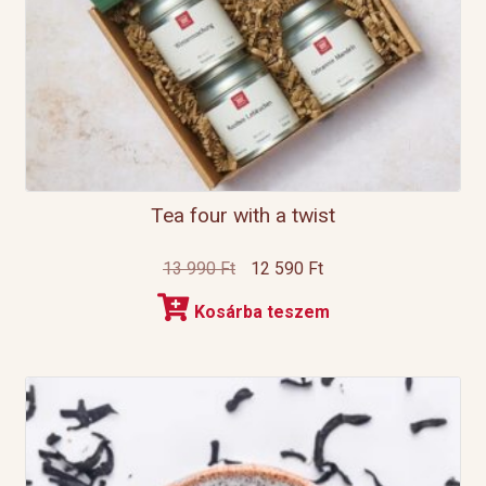
Tea four with a twist
Original
Current
13 990
Ft
12 590
Ft
price
price
Kosárba teszem
was:
is:
13
12
990 Ft.
590 Ft.