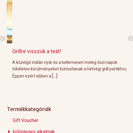
Grillre visszük a teát!
Gr
e
A közelgő indián nyár és a kellemesen meleg őszi napok
A p
a
tökéletes körülményeket biztosítanak a hétvégi grill partikhoz.
öss
[…]
Éppen ezért ebben a
nem
Termékkategóriák
Gift Voucher
különleges alkalmak