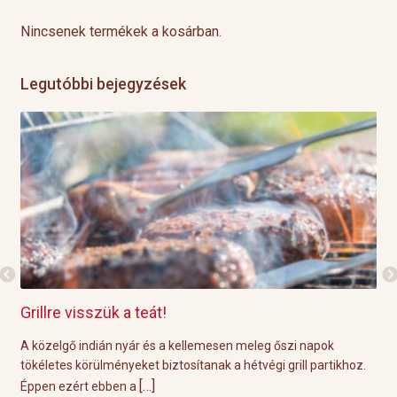
Nincsenek termékek a kosárban.
Legutóbbi bejegyzések
Grillre visszük a teát!
Gr
e
A közelgő indián nyár és a kellemesen meleg őszi napok
A p
a
tökéletes körülményeket biztosítanak a hétvégi grill partikhoz.
öss
[…]
Éppen ezért ebben a
nem