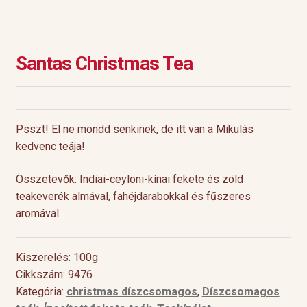
Santas Christmas Tea
Psszt! El ne mondd senkinek, de itt van a Mikulás
kedvenc teája!
Összetevők: Indiai-ceyloni-kínai fekete és zöld
teakeverék almával, fahéjdarabokkal és fűszeres
aromával.
Kiszerelés: 100g
Cikkszám: 9476
Kategória:
christmas díszcsomagos
,
Díszcsomagos