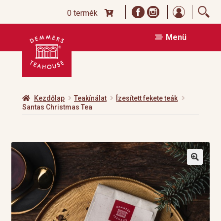
Bejelentk
0 termék
Ugrás
Kilépés
Menü
a
a
navigációhoz
tartalomba
Kezdőlap
Teakínálat
Ízesített fekete teák
Santas Christmas Tea