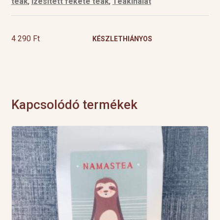
teák
,
Ízesített fekete teák
,
Teakínálat
4 290
Ft
KÉSZLETHIÁNYOS
Kapcsolódó termékek