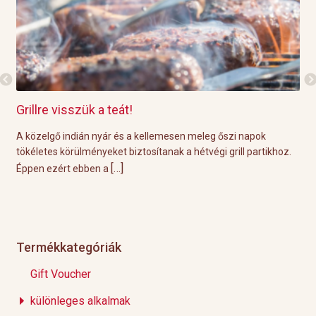
Green Tea Raspberry Paloma
i napok
A paloma egy nagyon egyszerű ital, amely mindössze h
ll partikhoz.
összetevőből áll: tequila, friss lime-lé és grapefruit limo
[…]
nem ússza meg ilyen
Termékkategóriák
Gift Voucher
különleges alkalmak