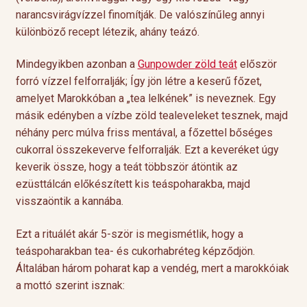
narancsvirágvízzel finomítják. De valószínűleg annyi
különböző recept létezik, ahány teázó.
Mindegyikben azonban a
Gunpowder
zöld teát
először
forró vízzel felforralják; Így jön létre a keserű főzet,
amelyet Marokkóban a „tea lelkének” is neveznek. Egy
másik edényben a vízbe zöld tealeveleket tesznek, majd
néhány perc múlva friss mentával, a főzettel bőséges
cukorral összekeverve felforralják. Ezt a keveréket úgy
keverik össze, hogy a teát többször átöntik az
ezüsttálcán előkészített kis teáspoharakba, majd
visszaöntik a kannába.
Ezt a rituálét akár 5-ször is megismétlik, hogy a
teáspoharakban tea- és cukorhabréteg képződjön.
Általában három poharat kap a vendég, mert a marokkóiak
a mottó szerint isznak: