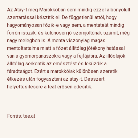
Az Atay-t még Marokkóban sem mindig ezzel a bonyolult
szertartással készítik el. De függetlenül attól, hogy
hagyományosan főzik-e vagy sem, a mentateát mindig
forrón isszák, és különösen jó szomjoltónak számít, még
nagy melegben is. A menta viszonylag magas
mentoltartalma miatt a főzet állítólag jótékony hatással
van a gyomorpanaszokra vagy a fejfájásra. Az illóolajok
állítólag serkentik az emésztést és leküzdik a
fáradtságot. Ezért a marokkóiak különösen szeretik
étkezés után fogyasztani az atay-t. Desszert
helyettesítésére a teát erősen édesítik.
Forrás: tee.at