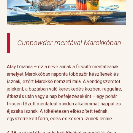
Gunpowder mentával Marokkóban
Atay b’nahna – ez a neve annak a frissítő mentateának,
amelyet Marokkóban naponta többször készítenek és
isznak, ezért Marokkó nemzeti itala. A vendégszeretet
jeleként, a bazárban való kereskedés közben, reggelire,
étkezés után vagy a nap befejezéseként – egy pohár
frissen főzött mentateát minden alkalommal, nappal és
éjszaka isznak. A tökéletesen elkészített teának
egyszerre kell forró, édes és keserű ízűnek lennie.
A 18. század óta a zöld teát Kínából importálják, és a