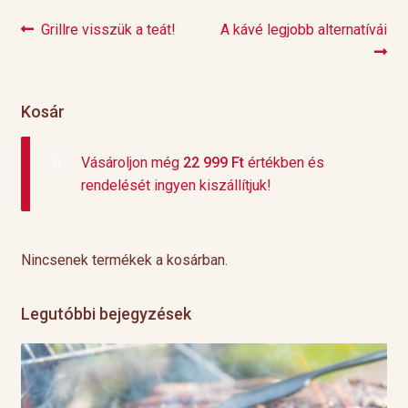
Previous
Next
Grillre visszük a teát!
A kávé legjobb alternatívái
Bejegyzés
post:
post:
navigáció
Kosár
Vásároljon még
22 999
Ft
értékben és
rendelését ingyen kiszállítjuk!
Nincsenek termékek a kosárban.
Legutóbbi bejegyzések