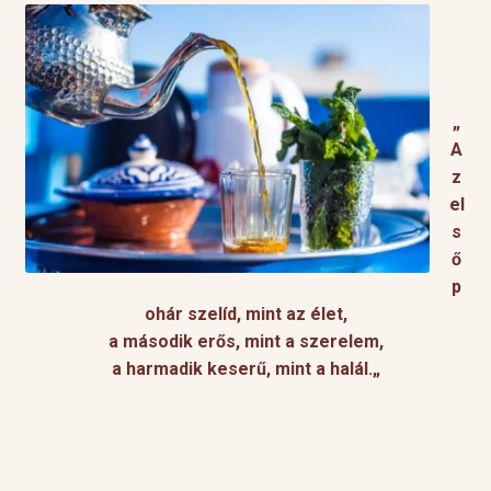
„
A
z
el
s
ő
p
ohár szelíd, mint az élet,
a második erős, mint a szerelem,
a harmadik keserű, mint a halál.
„