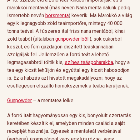
marokkói mentával (más néven Nana menta nálunk pedig
ismertebb nevén
borsmenta
) keverik. Ma Marokkó a világ
egyik legnagyobb zöld teaimportőre, mintegy 40 000
tonna teával. A fűszeres ital friss nana mentából, kínai
zöld teából (általában
gunpowder-ből
), sok cukorból
készül, és fém gazdagon díszített teáskannában
szolgálják fel. Jellemzően a forró teát a lehető
legmagasabbról töltik kis,
színes teáspoharakba
, hogy a
tea egy kicsit lehűljön és egyúttal egy kicsit habosodjon
is. Ez a habzás azt hivatott megakadályozni, hogy az
esetlegesen elszálló homokszemek a teába kerüljenek.
Gunpowder
– a mentatea lelke
A forró italt hagyományosan egy kis, bonyolult szertartás
keretében készítik el, amelyben minden család a saját
receptjét használja. Egyesek a mentateát verbénával
(verbéna), ürömvirággal vagy egy kis rózsa- vagy