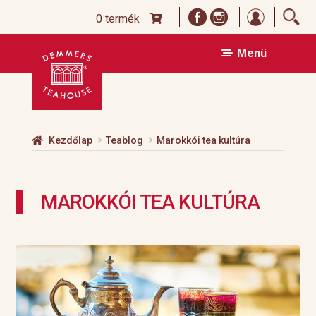
Bejelentk
0 termék
Ugrás
Kilépés
Menü
a
a
navigációhoz
tartalomba
Kezdőlap
Teablog
Marokkói tea kultúra
MAROKKÓI TEA KULTÚRA