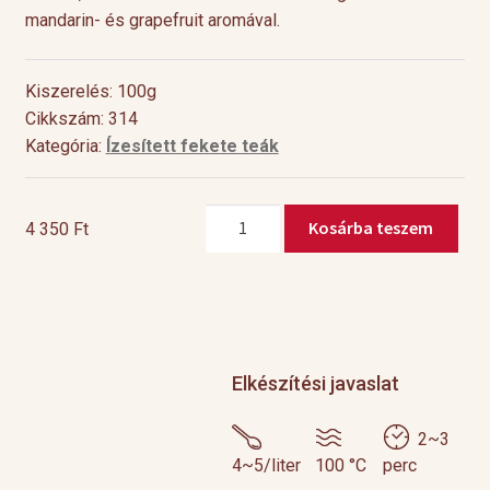
mandarin- és grapefruit aromával.
Kiszerelés: 100g
Cikkszám: 314
Kategória:
Ízesített fekete teák
Mandarin-
Kosárba teszem
4 350
Ft
grapefruit
mennyiség
Elkészítési javaslat
2~3
4~5/liter
100 °C
perc