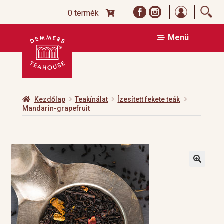
Bejelentk
0 termék
Ugrás
Kilépés
Menü
a
a
navigációhoz
tartalomba
Kezdőlap
Teakínálat
Ízesített fekete teák
Mandarin-grapefruit