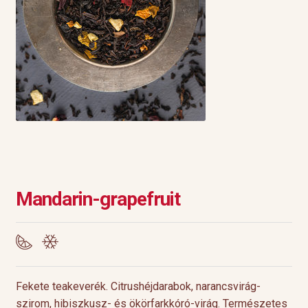
Mandarin-grapefruit
Fekete teakeverék. Citrushéjdarabok, narancsvirág-
szirom, hibiszkusz- és ökörfarkkóró-virág. Természetes