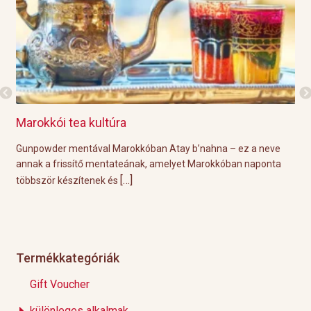
Marokkói tea kultúra
Gri
l
Gunpowder mentával Marokkóban Atay b’nahna – ez a neve
A k
ágot
annak a frissítő mentateának, amelyet Marokkóban naponta
tök
[…]
többször készítenek és
Épp
Termékkategóriák
Gift Voucher
különleges alkalmak