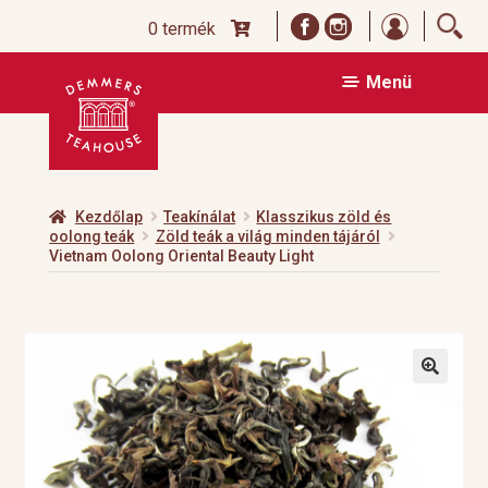
Bejelentk
0 termék
Ugrás
Kilépés
Menü
a
a
navigációhoz
tartalomba
Kezdőlap
Teakínálat
Klasszikus zöld és
oolong teák
Zöld teák a világ minden tájáról
Vietnam Oolong Oriental Beauty Light