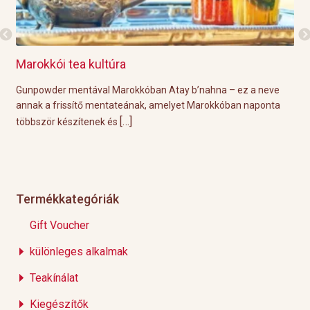
 tea kultúra
Grillre visszük
 mentával Marokkóban Atay b’nahna – ez a neve
A közelgő indián
rissítő mentateának, amelyet Marokkóban naponta
tökéletes körülmé
[…]
készítenek és
Éppen ezért ebb
Termékkategóriák
Gift Voucher
különleges alkalmak
Teakínálat
Kiegészítők