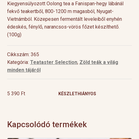
Kiegyensúlyozott Oolong tea a Fanispan-hegy lábánál
fekvő teakertből, 800-1200 m magasból, Nyugat-
Vietnámból. Közepesen fermentált leveleiből enyhén
édeskés, fénylő, narancsos-vörös főzet készíthető.
(100g)
Cikkszám: 365
Kategória:
Teataster Selection
,
Zöld teák a világ
minden tájáról
5 390
Ft
KÉSZLETHIÁNYOS
Kapcsolódó termékek