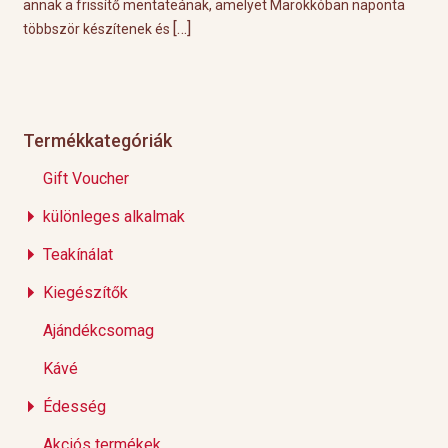
ágot
annak a frissítő mentateának, amelyet Marokkóban naponta
tök
[…]
többször készítenek és
Épp
Termékkategóriák
Gift Voucher
különleges alkalmak
Teakínálat
Kiegészítők
Ajándékcsomag
Kávé
Édesség
Akciós termékek