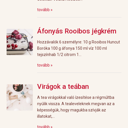
tovább »
Áfonyás Rooibos jégkrém
Hozzávalók 6 személyre: 10 g Rooibos Huncut
Boróka 100 g áfonya 150 ml víz 100 ml
tejszínhab 1/2 citrom 1...
tovább »
Virágok a teában
A tea virágokkal való ízesítése a régmúltba
nyúlik vissza. A tealeveleknek megvan az a
képességük, hogy magukba szívják az
illatokat,...
tovább »