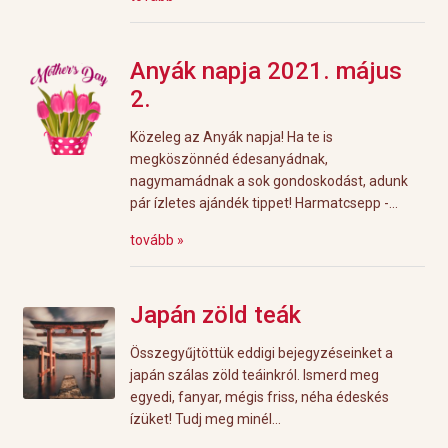
Anyák napja 2021. május
2.
Közeleg az Anyák napja! Ha te is
megköszönnéd édesanyádnak,
nagymamádnak a sok gondoskodást, adunk
pár ízletes ajándék tippet! Harmatcsepp -...
tovább »
Japán zöld teák
Összegyűjtöttük eddigi bejegyzéseinket a
japán szálas zöld teáinkról. Ismerd meg
egyedi, fanyar, mégis friss, néha édeskés
ízüket! Tudj meg minél...