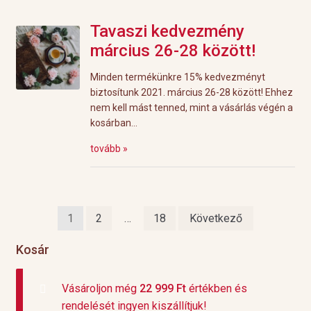
Tavaszi kedvezmény
március 26-28 között!
Minden termékünkre 15% kedvezményt
biztosítunk 2021. március 26-28 között! Ehhez
nem kell mást tenned, mint a vásárlás végén a
kosárban...
tovább »
Bejegyzések
1
2
…
18
Következő
lapozása
Kosár
Vásároljon még
22 999
Ft
értékben és
rendelését ingyen kiszállítjuk!