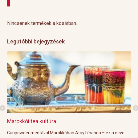
Nincsenek termékek a kosárban.
Legutóbbi bejegyzések
Marokkói tea kultúra
Gri
l
Gunpowder mentával Marokkóban Atay b’nahna – ez a neve
A k