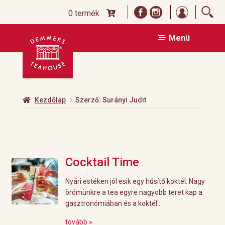
Bejelentk
0 termék
Ugrás
Kilépés
Menü
a
a
navigációhoz
tartalomba
Kezdőlap
Szerző: Surányi Judit
Cocktail Time
Nyári estéken jól esik egy hűsítő koktél. Nagy
örömünkre a tea egyre nagyobb teret kap a
gasztronómiában és a koktél...
tovább »