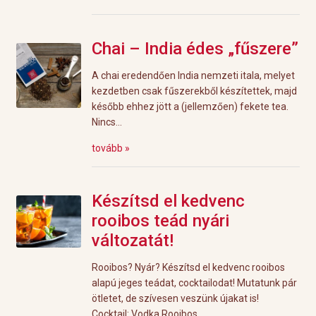
Chai – India édes „fűszere”
A chai eredendően India nemzeti itala, melyet
kezdetben csak fűszerekből készítettek, majd
később ehhez jött a (jellemzően) fekete tea.
Nincs...
tovább »
Készítsd el kedvenc
rooibos teád nyári
változatát!
Rooibos? Nyár? Készítsd el kedvenc rooibos
alapú jeges teádat, cocktailodat! Mutatunk pár
ötletet, de szívesen veszünk újakat is!
Cocktail: Vodka Rooibos...