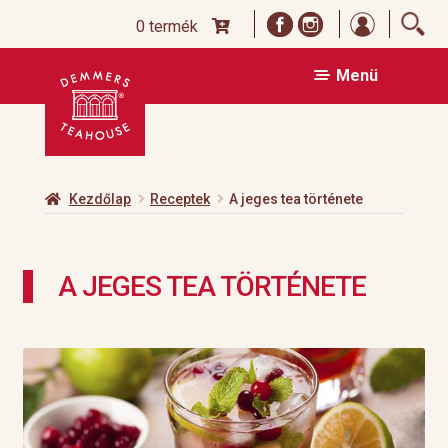
Bejelentk
0 termék
Ugrás
Kilépés
Menü
a
a
navigációhoz
tartalomba
Kezdőlap
Receptek
A jeges tea története
A JEGES TEA TÖRTÉNETE