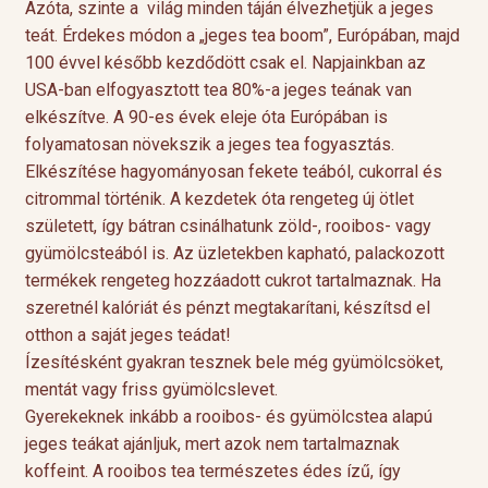
Azóta, szinte a világ minden táján élvezhetjük a jeges
teát. Érdekes módon a „jeges tea boom”, Európában, majd
100 évvel később kezdődött csak el. Napjainkban az
USA-ban elfogyasztott tea 80%-a jeges teának van
elkészítve. A 90-es évek eleje óta Európában is
folyamatosan növekszik a jeges tea fogyasztás.
Elkészítése hagyományosan fekete teából, cukorral és
citrommal történik. A kezdetek óta rengeteg új ötlet
született, így bátran csinálhatunk zöld-, rooibos- vagy
gyümölcsteából is. Az üzletekben kapható, palackozott
termékek rengeteg hozzáadott cukrot tartalmaznak. Ha
szeretnél kalóriát és pénzt megtakarítani, készítsd el
otthon a saját jeges teádat!
Ízesítésként gyakran tesznek bele még gyümölcsöket,
mentát vagy friss gyümölcslevet.
Gyerekeknek inkább a rooibos- és gyümölcstea alapú
jeges teákat ajánljuk, mert azok nem tartalmaznak
koffeint. A rooibos tea természetes édes ízű, így