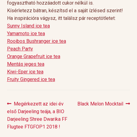
fogyasztható hozzáadott cukor nélkül is.
Kísérletezz bátran, készítsd el a saját ízlésed szerint!
Ha inspirációra vágysz, itt találsz pár receptötletet:
Sunny Island ice tea
Yamamoto ice tea
Rooibos Bushranger ice tea
Peach Party
Orange Grapefruit ice tea
Mentás jeges tea
Kiwi-Eper ice tea
Fruity Gingered ice tea
Previous
Next
Megérkezett az idei év
Black Melon Mocktail
Bejegyzés
post:
post:
első Darjeeling teája, a BIO
navigáció
Darjeeling Shree Dwarika FF
Flugtee FTGFOP1 2018 !