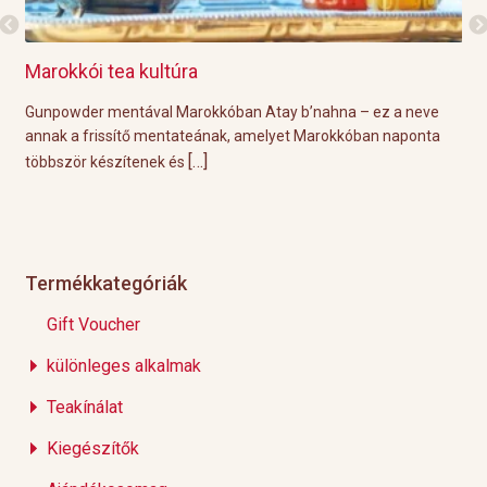
Marokkói tea kultúra
Gri
l
Gunpowder mentával Marokkóban Atay b’nahna – ez a neve
A k
ágot
annak a frissítő mentateának, amelyet Marokkóban naponta
tök
[…]
többször készítenek és
Épp
Termékkategóriák
Gift Voucher
különleges alkalmak
Teakínálat
Kiegészítők