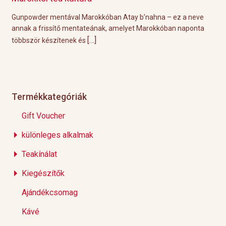
l
Gunpowder mentával Marokkóban Atay b’nahna – ez a neve
A k
ágot
annak a frissítő mentateának, amelyet Marokkóban naponta
tök
[…]
többször készítenek és
Épp
Termékkategóriák
Gift Voucher
különleges alkalmak
Teakínálat
Kiegészítők
Ajándékcsomag
Kávé