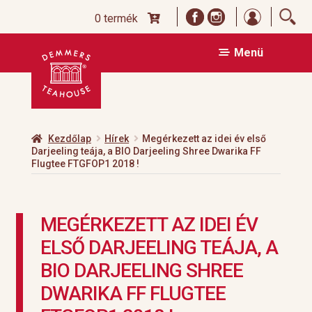
Bejelentk
0 termék
Ugrás
Kilépés
Menü
a
a
navigációhoz
tartalomba
Kezdőlap
Hírek
Megérkezett az idei év első
Darjeeling teája, a BIO Darjeeling Shree Dwarika FF
Flugtee FTGFOP1 2018 !
MEGÉRKEZETT AZ IDEI ÉV
ELSŐ DARJEELING TEÁJA, A
BIO DARJEELING SHREE
DWARIKA FF FLUGTEE