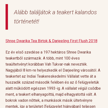
Alább találjátok a teakert kalandos
történetét!
Shree Dwarika Tea Birtok & Darjeeling First Flush 2018
Ez év első szedése a 197 hektáros Shree Dwarika
teakertből származik. A több, mint 100 éves
teaültetvényt korábban Vah Tukvar-nak nevezték.
Nagyjából 8 km-re helyezkedik el Darjeeling városától. A
teakertet az Indiai Teakereskedelmi Vállalat vette át a
huszadik század második felében és az ő felügyeletük
alatt működött egészen 1993-ig. A vállalat végül csődbe
ment, a teakert elhanyagolttá, majd elhagyatottá vált. A
bokrok vadon nőttek, a munkások másik ültetvényre
mentek, így a területet (felügyelet hiányában) teljesen