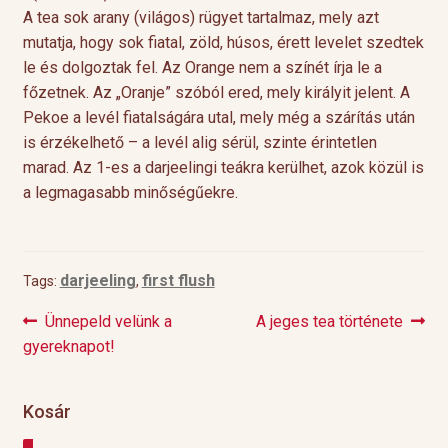
A tea sok arany (világos) rügyet tartalmaz, mely azt
mutatja, hogy sok fiatal, zöld, húsos, érett levelet szedtek
le és dolgoztak fel. Az Orange nem a színét írja le a
főzetnek. Az „Oranje” szóból ered, mely királyit jelent. A
Pekoe a levél fiatalságára utal, mely még a szárítás után
is érzékelhető – a levél alig sérül, szinte érintetlen
marad. Az 1-es a darjeelingi teákra kerülhet, azok közül is
a legmagasabb minőségűekre.
darjeeling
first flush
Tags:
,
Previous
Next
Ünnepeld velünk a
A jeges tea története
Bejegyzés
post:
post:
gyereknapot!
navigáció
Kosár