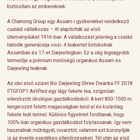
biztosítani az embereknek.
A Chamong Group egy Assam-i gyökerekkel rendelkező
családi vállalkozás – itt alapították az első
ültetvényőüket 1916-ban. A vállalkozást jelenleg a család
hatodik generációja viszi. 4 teakertet birtokolnak
Assamban és 17-et Darjeelingben. Ez a cég legnagyobb
termelője a prémium minőségű organikus Assam és
Darjeeling teáknak.
Az idei első szüret Bio Darjeeling Shree Dwarika FF 2018
FTGFOP1 Airlifted egy lágy fekete tea, szigorúan
ellenőrzött ökológiai gazdálkodásból. A kert 800-1500 m
tengerszint feletti magasságban terül el és kizárólag
fekete teát termel. Különös figyelmet fordítanak, hogy
100%-ban organikus gazdálkodást folytassanak. Így nem
használnak műtrágyát, rovarirtót, valamint ezt bizonyítják
is az évente esedékes ellenőrzéseken. Tél után az első