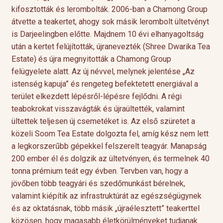
kifosztották és lerombolták. 2006-ban a Chamong Group
átvette a teakertet, ahogy sok másik lerombolt ültetvényt
is Darjeelingben előtte. Majdnem 10 évi elhanyagoltság
után a kertet felújították, újranevezték (Shree Dwarika Tea
Estate) és újra megnyitották a Chamong Group
felügyelete alatt. Az új névvel, melynek jelentése „Az
istenség kapuja” és rengeteg befektetett energiával a
terület elkezdett lépésről-lépésre fejlődni. A régi
teabokrokat visszavágták és újraültették, valamint
ültettek teljesen új csemetéket is. Az első szüretet a
közeli Soom Tea Estate dolgozta fel, amíg kész nem lett
a legkorszerűbb gépekkel felszerelt teagyár. Manapság
200 ember él és dolgzik az ültetvényen, és termelnek 40
tonna prémium teát egy évben. Tervben van, hogy a
jövőben több teagyári és szedőmunkást bérelnek,
valamint kiépítik az infrastruktúrát az egészségügynek
és az oktatásnak, több másik „újraélesztett” teakerttel
közösen, hogy magasabb életkörülményeket tudjanak