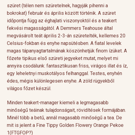
szüret (télen nem szüretelnek, hagyják pihenni a
bokrokat) február és április között történik. A szüret
időpontja függ az éghajlati viszonyoktól és a teakert
fekvési magasságától. A Demmers Teahouse által
megvásárolt teát április 2-3-án szüretelték, kellemes 20
Celsius-fokban és enyhe napsütésben. A fiatal levelek
magas tápanyagtartalmának köszönhetjük finom ízüket. A
főzete tipikus első szüreti jegyeket mutat, melyet mi
annyira csodálunk: fantasztikusan friss, virágos illat és íz,
egy leheletnyi muskotályos felhanggal. Testes, enyhén
édes, mégis különlegesen enyhe. A zöld rügyekből
világos főzet készül.
Minden teakert-manager kiemeli a legmagasabb
minőségű teáinak tulajdonságait, rövidítések formájában.
Minél több a betű, annál magasabb minőségű a tea. De
mit is jelent a Fine Tippy Golden Flowery Orange Pekoe
1(FTGFOP?)