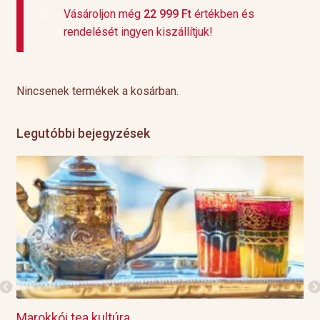
Vásároljon még
22 999
Ft
értékben és
rendelését ingyen kiszállítjuk!
Nincsenek termékek a kosárban.
Legutóbbi bejegyzések
Marokkói tea kultúra
Gri