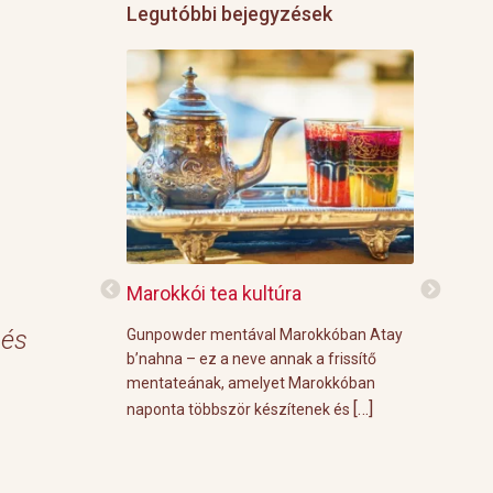
Legutóbbi bejegyzések
f
Marokkói tea kultúra
Grillre vi
 és
z: 3 g Demmers
Gunpowder mentával Marokkóban Atay
A közelgő i
víz Prosecco
b’nahna – ez a neve annak a frissítő
meleg őszi
ünk le 3 g
mentateának, amelyet Marokkóban
körülménye
[…]
[…]
 forró vízzel,
naponta többször készítenek és
grill parti