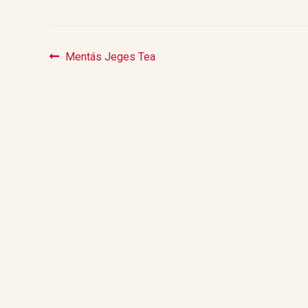
Previous
Mentás Jeges Tea
Bejegyzés
post:
navigáció