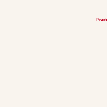
Next
Peach
post: