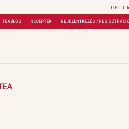
0 Ft
0 
TEABLOG
RECEPTEK
BEJELENTKEZÉS / REGISZTRÁCI
si Tájékoztató
Általános Szerződési Feltételek
Általános Szerz
Kiszállítás, garancia
Kosár
Magunkról
Profil
Receptek
Szállítási
szautasított fizetés
Webáruház
Rólunk
HoReCa
Impresszum
TEA