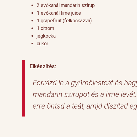
2 evőkanál mandarin szirup
1 evőkanál lime juice
1 grapefruit (felkockázva)
1 citrom
jégkocka
cukor
Elkészítés:
Forrázd le a gyümölcsteát és hagy
mandarin szirupot és a lime levét
erre öntsd a teát, amjd díszítsd e