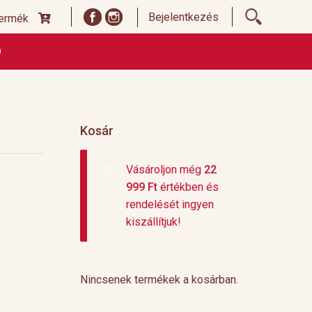
Bejelentkezés
termék
Ó
ődési Feltételek
Címoldal termékek listája, ideiglenes
 és fizetési feltételek
Teafajták, ültetvények
top 10
Kosár
Vásároljon még
22
999
Ft
értékben és
rendelését ingyen
kiszállítjuk!
Nincsenek termékek a kosárban.