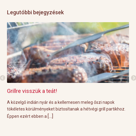
Legutóbbi bejegyzések
Grillre visszük a teát!
Gr
e
A közelgő indián nyár és a kellemesen meleg őszi napok
A p
a
tökéletes körülményeket biztosítanak a hétvégi grill partikhoz.
öss
[…]
Éppen ezért ebben a
nem