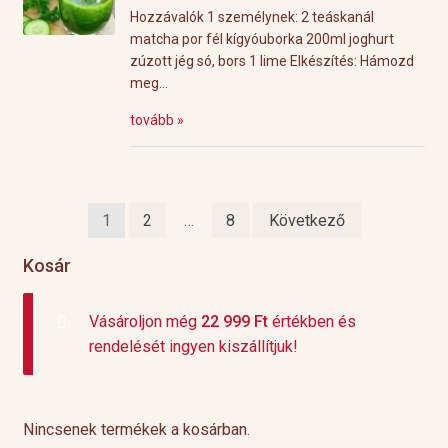
Hozzávalók 1 személynek: 2 teáskanál
matcha por fél kígyóuborka 200ml joghurt
zúzott jég só, bors 1 lime Elkészítés: Hámozd
meg...
tovább »
Bejegyzések
1
2
…
8
Következő
lapozása
Kosár
Vásároljon még
22 999
Ft
értékben és
rendelését ingyen kiszállítjuk!
Nincsenek termékek a kosárban.