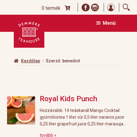
Bejelentk
0 termék
Ugrás
Kilépés
Menü
a
a
navigációhoz
tartalomba
Kezdőlap
Szerző: benedict
Royal Kids Punch
Hozzávalók: 14 teáskanál Mango Cocktail
gyümölcstea 1 liter víz 0,5 liter narancs juice
0,25 liter grapefruit juice 0,25 liter maracuja...
tovább »