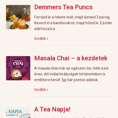
Demmers Tea Puncs
Forrázd le a fekete teát, majd áztasd 3 percig.
Keverd el a kandiscukrot, majd hűtsd le. Ezután
add hozzá a...
tovább »
Masala Chai – a kezdetek
A masala chai már az egészen ősi, több ezer
éves, dél-indiai királyságok történeteiben is
említésre került. Így bár pontos adatok...
tovább »
A Tea Napja!