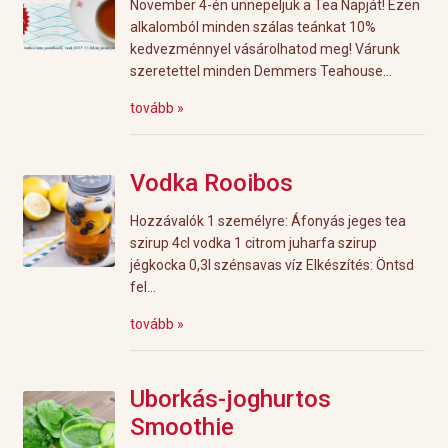
November 4-én ünnepeljük a Tea Napját! Ezen
alkalomból minden szálas teánkat 10%
kedvezménnyel vásárolhatod meg! Várunk
szeretettel minden Demmers Teahouse...
tovább »
Vodka Rooibos
Hozzávalók 1 személyre: Áfonyás jeges tea
szirup 4cl vodka 1 citrom juharfa szirup
jégkocka 0,3l szénsavas víz Elkészítés: Öntsd
fel...
tovább »
Uborkás-joghurtos
Smoothie