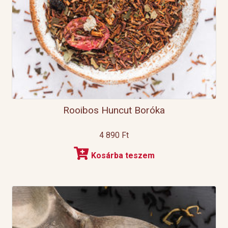
Rooibos Huncut Boróka
4 890
Ft
Kosárba teszem