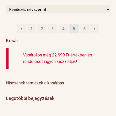
1
2
3
4
5
6
Kosár
Vásároljon még
22 999
Ft
értékben és
rendelését ingyen kiszállítjuk!
Nincsenek termékek a kosárban.
Legutóbbi bejegyzések