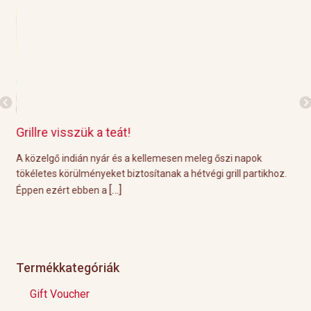
Grillre visszük a teát!
Gr
e
A közelgő indián nyár és a kellemesen meleg őszi napok
A p
a
tökéletes körülményeket biztosítanak a hétvégi grill partikhoz.
öss
[…]
Éppen ezért ebben a
nem
Termékkategóriák
Gift Voucher