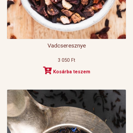
Vadcseresznye
3 050
Ft
Kosárba teszem