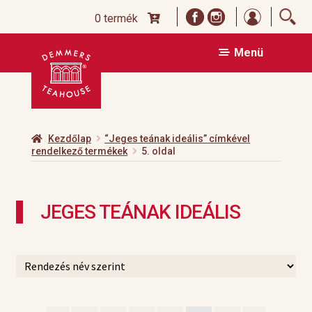
Bejelentk
0 termék
Ugrás
Kilépés
Menü
a
a
navigációhoz
tartalomba
Kezdőlap
“Jeges teának ideális” címkével
rendelkező termékek
5. oldal
JEGES TEÁNAK IDEÁLIS