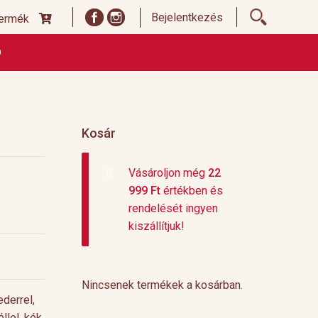
Bejelentkezés
termék
Ó
ődési Feltételek
Címoldal termékek listája, ideiglenes
 és fizetési feltételek
Teafajták, ültetvények
top 10
Kosár
Vásároljon még
22
999
Ft
értékben és
rendelését ingyen
kiszállítjuk!
Nincsenek termékek a kosárban.
derrel,
llel, kék