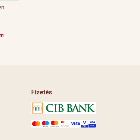
en
em
Fizetés