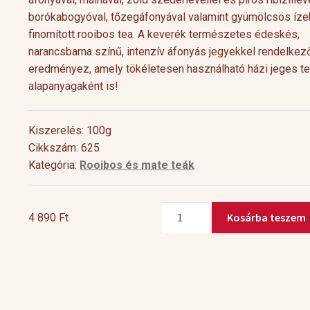
borókabogyóval, tőzegáfonyával valamint gyümölcsös íze
finomított rooibos tea. A keverék természetes édeskés,
narancsbarna színű, intenzív áfonyás jegyekkel rendelkez
eredményez, amely tökéletesen használható házi jeges t
alapanyagaként is!
Kiszerelés: 100g
Cikkszám: 625
Kategória:
Rooibos és mate teák
Cocktail Time
Levendulás aperiti
Rooibos
Nyári estéken jól esik egy hűsítő koktél.
Hozzávalók 1 pohárho
Kosárba teszem
4 890
Ft
Huncut
Nagy örömünkre a tea egyre nagyobb
Levendulavirág 125 ml 
Boróka
teret kap a gasztronómiában és a koktél
pezsgő Elkészítés: Önts
mennyiség
[…]
készítő mesterek is egyre több
levendulavirágot 125 ml