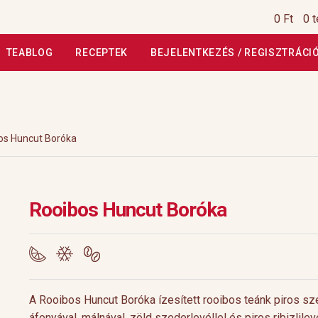
0 Ft
0 
TEABLOG
RECEPTEK
BEJELENTKEZÉS / REGISZTRÁCI
si Tájékoztató
Általános Szerződési Feltételek
Általános Szerz
Kiszállítás, garancia
Kosár
Magunkról
Profil
Receptek
Szállítási
os Huncut Boróka
szautasított fizetés
Webáruház
Rólunk
HoReCa
Impresszum
Rooibos Huncut Boróka
A Rooibos Huncut Boróka ízesített rooibos teánk piros sze
áfonyával, málnával, zöld szederlevéllel és piros ribizlilevé