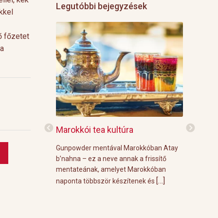
Legutóbbi bejegyzések
kkel
ő főzetet
ea
f
Marokkói tea kultúra
Grillre vi
z: 3 g Demmers
Gunpowder mentával Marokkóban Atay
A közelgő i
víz Prosecco
b’nahna – ez a neve annak a frissítő
meleg őszi
ünk le 3 g
mentateának, amelyet Marokkóban
körülménye
[…]
[…]
 forró vízzel,
naponta többször készítenek és
grill parti