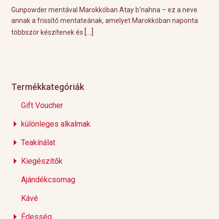
Gunpowder mentával Marokkóban Atay b’nahna – ez a neve
A kö
ot
annak a frissítő mentateának, amelyet Marokkóban naponta
töké
[…]
többször készítenek és
Éppe
Termékkategóriák
Gift Voucher
különleges alkalmak
Teakínálat
Kiegészítők
Ajándékcsomag
Kávé
Édesség