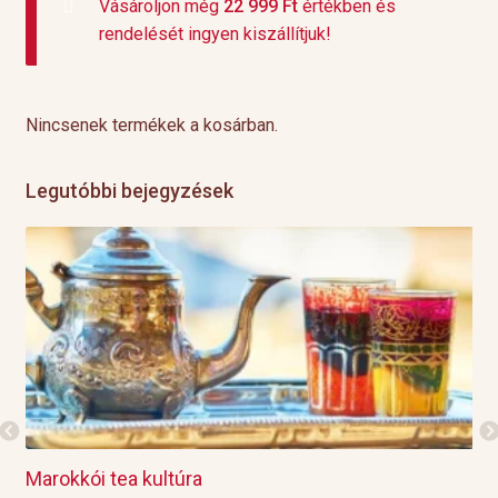
Vásároljon még
22 999
Ft
értékben és
rendelését ingyen kiszállítjuk!
Nincsenek termékek a kosárban.
Legutóbbi bejegyzések
Marokkói tea kultúra
Gril