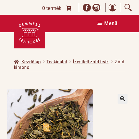
Bejelentk
0 termék
Ugrás
Kilépés
Menü
a
a
navigációhoz
tartalomba
Kezdőlap
Teakínálat
Ízesített zöld teák
Zöld
kimono