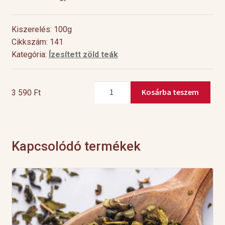
Kiszerelés: 100g
Cikkszám: 141
Kategória:
Ízesített zöld teák
Zöld
Kosárba teszem
3 590
Ft
kimono
mennyiség
Kapcsolódó termékek