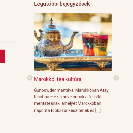
Legutóbbi bejegyzések
f
Marokkói tea kultúra
Grillre vi
z: 3 g Demmers
Gunpowder mentával Marokkóban Atay
A közelgő i
víz Prosecco
b’nahna – ez a neve annak a frissítő
meleg őszi
ünk le 3 g
mentateának, amelyet Marokkóban
körülménye
[…]
[…]
 forró vízzel,
naponta többször készítenek és
grill parti