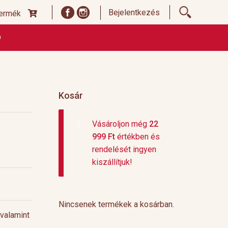
Bejelentkezés
termék
Ó
ődési Feltételek
Címoldal termékek listája, ideiglenes
 és fizetési feltételek
Teafajták, ültetvények
top 10
Kosár
Vásároljon még
22
999
Ft
értékben és
rendelését ingyen
kiszállítjuk!
Nincsenek termékek a kosárban.
 valamint