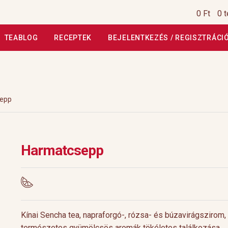
0 Ft
0 
TEABLOG
RECEPTEK
BEJELENTKEZÉS / REGISZTRÁCI
si Tájékoztató
Általános Szerződési Feltételek
Általános Szerz
Kiszállítás, garancia
Kosár
Magunkról
Profil
Receptek
Szállítási
epp
szautasított fizetés
Webáruház
Rólunk
HoReCa
Impresszum
Harmatcsepp
Kínai Sencha tea, napraforgó-, rózsa- és búzavirágszirom,
természetes gyümölcsös aromák tökéletes találkozása.