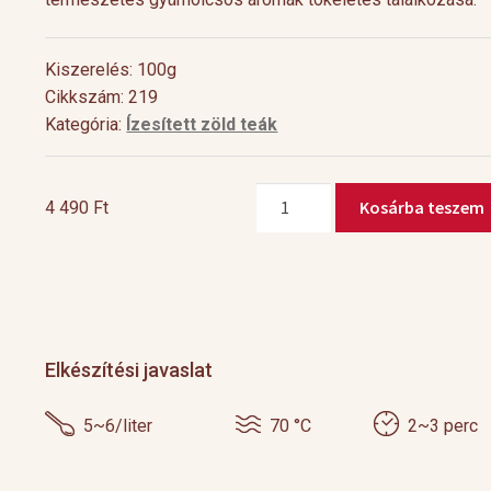
Kiszerelés: 100g
Cikkszám: 219
Kategória:
Ízesített zöld teák
Harmatcsepp
Kosárba teszem
4 490
Ft
mennyiség
Cocktail Time
Levendulás aperiti
Nyári estéken jól esik egy hűsítő koktél.
Hozzávalók 1 pohárho
Nagy örömünkre a tea egyre nagyobb
Levendulavirág 125 ml 
Elkészítési javaslat
teret kap a gasztronómiában és a koktél
pezsgő Elkészítés: Önts
[…]
készítő mesterek is egyre több
levendulavirágot 125 ml
5~6/liter
70 °C
2~3 perc