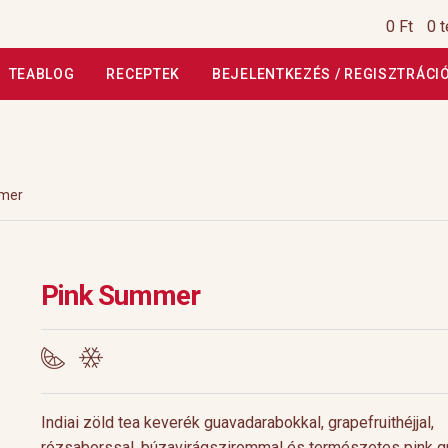
0 Ft
0 
TEABLOG
RECEPTEK
BEJELENTKEZÉS / REGISZTRÁCI
si Tájékoztató
Általános Szerződési Feltételek
Általános Szerz
Kiszállítás, garancia
Kosár
Magunkról
Profil
Receptek
Szállítási
mer
szautasított fizetés
Webáruház
Rólunk
HoReCa
Impresszum
Pink Summer
Indiai zöld tea keverék guavadarabokkal, grapefruithéjjal,
rózsaborssal, búzavirágszirommal és természetes pink gr