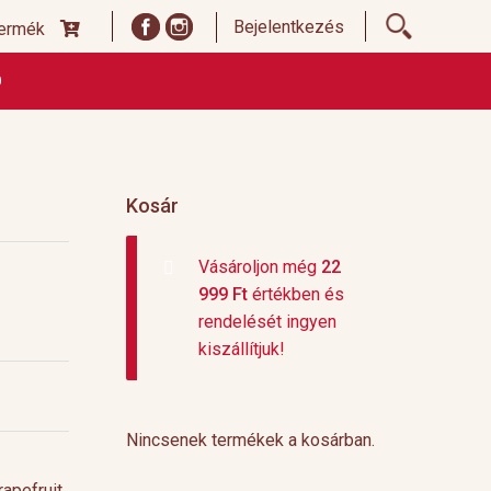
Bejelentkezés
termék
Ó
ődési Feltételek
Címoldal termékek listája, ideiglenes
 és fizetési feltételek
Teafajták, ültetvények
top 10
Kosár
Vásároljon még
22
999
Ft
értékben és
rendelését ingyen
kiszállítjuk!
Nincsenek termékek a kosárban.
apefruit