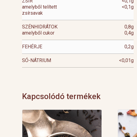
ZSÍR
<0,1g
amelyből telített
<0,1g
zsírsavak
SZÉNHIDRÁTOK
0,8g
amelyből cukor
0,4g
FEHÉRJE
0,2g
SÓ-NÁTRIUM
<0,01g
Kapcsolódó termékek