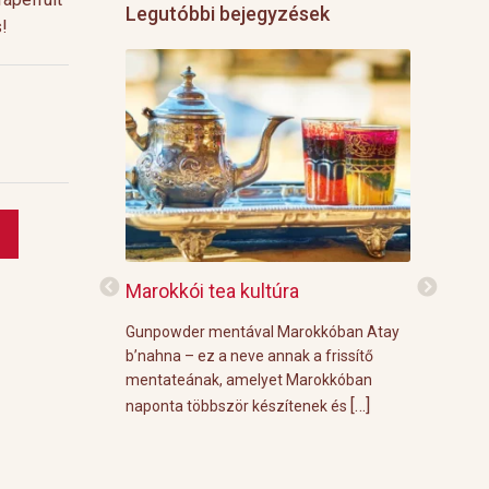
Legutóbbi bejegyzések
s!
f
Marokkói tea kultúra
Grillre vi
z: 3 g Demmers
Gunpowder mentával Marokkóban Atay
A közelgő i
víz Prosecco
b’nahna – ez a neve annak a frissítő
meleg őszi
ünk le 3 g
mentateának, amelyet Marokkóban
körülménye
[…]
[…]
 forró vízzel,
naponta többször készítenek és
grill parti