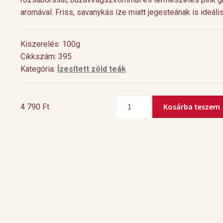
aromával. Friss, savanykás íze miatt jegesteának is ideáli
Kiszerelés: 100g
Cikkszám: 395
Kategória:
Ízesített zöld teák
Pink
Kosárba teszem
4 790
Ft
Summer
mennyiség
Cocktail Time
Levendulás aperiti
Nyári estéken jól esik egy hűsítő koktél.
Hozzávalók 1 pohárho
Nagy örömünkre a tea egyre nagyobb
Levendulavirág 125 ml 
teret kap a gasztronómiában és a koktél
pezsgő Elkészítés: Önts
[…]
készítő mesterek is egyre több
levendulavirágot 125 ml