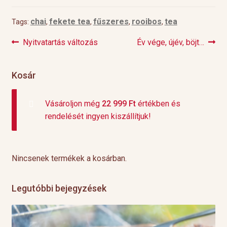
chai
fekete tea
fűszeres
rooibos
tea
Tags:
,
,
,
,
Previous
Next
Nyitvatartás változás
Év vége, újév, böjt…
Bejegyzés
post:
post:
navigáció
Kosár
Vásároljon még
22 999
Ft
értékben és
rendelését ingyen kiszállítjuk!
Nincsenek termékek a kosárban.
Legutóbbi bejegyzések