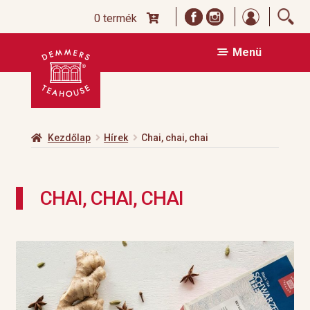
Bejelentk
0 termék
Ugrás
Kilépés
Menü
a
a
navigációhoz
tartalomba
Kezdőlap
Hírek
Chai, chai, chai
CHAI, CHAI, CHAI