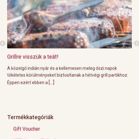
Grillre visszük a teát!
Gr
e
A közelgő indián nyár és a kellemesen meleg őszi napok
A p
a
tökéletes körülményeket biztosítanak a hétvégi grill partikhoz.
öss
[…]
Éppen ezért ebben a
nem
Termékkategóriák
Gift Voucher