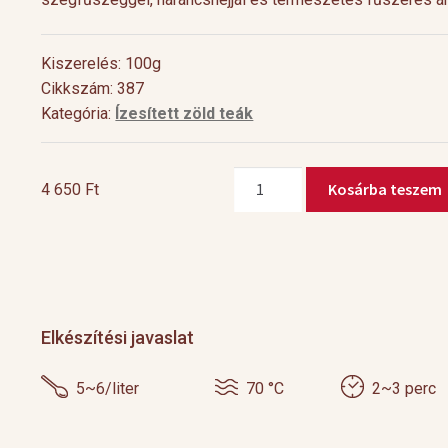
Kiszerelés: 100g
Cikkszám: 387
Kategória:
Ízesített zöld teák
Kashmir
Kosárba teszem
4 650
Ft
Chai
Walla
mennyiség
Cocktail Time
Levendulás aperiti
Nyári estéken jól esik egy hűsítő koktél.
Hozzávalók 1 pohárho
Nagy örömünkre a tea egyre nagyobb
Levendulavirág 125 ml 
Elkészítési javaslat
teret kap a gasztronómiában és a koktél
pezsgő Elkészítés: Önts
[…]
készítő mesterek is egyre több
levendulavirágot 125 ml
5~6/liter
70 °C
2~3 perc