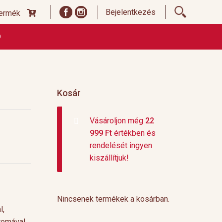
Bejelentkezés
termék
Ó
ődési Feltételek
Címoldal termékek listája, ideiglenes
 és fizetési feltételek
Teafajták, ültetvények
top 10
Kosár
Vásároljon még
22
999
Ft
értékben és
rendelését ingyen
kiszállítjuk!
Nincsenek termékek a kosárban.
l,
romával.