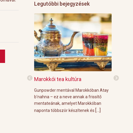
Legutóbbi bejegyzések
f
Marokkói tea kultúra
Grillre vi
z: 3 g Demmers
Gunpowder mentával Marokkóban Atay
A közelgő i
víz Prosecco
b’nahna – ez a neve annak a frissítő
meleg őszi
ünk le 3 g
mentateának, amelyet Marokkóban
körülménye
[…]
[…]
 forró vízzel,
naponta többször készítenek és
grill parti