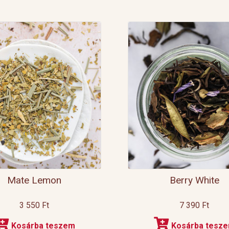
Mate Lemon
Berry White
3 550
Ft
7 390
Ft
Kosárba teszem
Kosárba tesz