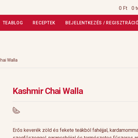
0 Ft
0 
TEABLOG
RECEPTEK
BEJELENTKEZÉS / REGISZTRÁCI
si Tájékoztató
Általános Szerződési Feltételek
Általános Szerz
Kiszállítás, garancia
Kosár
Magunkról
Profil
Receptek
Szállítási
hai Walla
szautasított fizetés
Webáruház
Rólunk
HoReCa
Impresszum
Kashmir Chai Walla
Erős keverék zöld és fekete teákból fahéjjal, kardamomma
szegfűszeggel, narancshéjjal és természetes fűszeres a