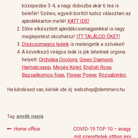
közepesbe 3-4, a nagy dobozba akár 6 tea is
belefér! Színes, egyedi borítót tudsz választani az
ajándékkarton mellé!
KATT IDE!
Előre elkészített ajándékcsomagjainkkal is nagy
meglepetést okozhatsz!
ITT TALÁLOD ŐKET!
Díszcsomagos teáink
is melengetik a szíveket!
A következő virágos teák is jók lehetnek orgona
helyett:
Orchidea Ooolong
,
Green Diamond
,
Harmatcsepp
,
Mesés Kelet
,
English Rose
,
Bazsalikomos-füge
,
Flower Power
,
Rózsabimbó.
Ha kérdésed van, kérlek ide írj: webshop@demmers.hu
anyák napja
Tag:
Previous
Next
Home office
COVID-19 TOP 10 – avagy
Bejegyzés
post:
post:
mit szerettetek otthon inni