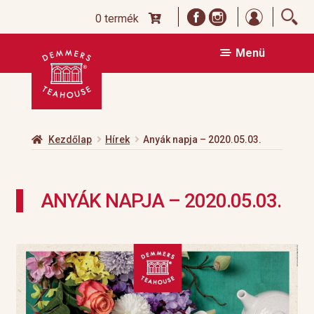
Bejelentk
0 termék
Ugrás
Kilépés
Menü
a
a
navigációhoz
tartalomba
Kezdőlap
Hírek
Anyák napja – 2020.05.03.
ANYÁK NAPJA – 2020.05.03.