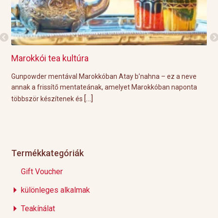
Marokkói tea kultúra
Gri
l
Gunpowder mentával Marokkóban Atay b’nahna – ez a neve
A k
ágot
annak a frissítő mentateának, amelyet Marokkóban naponta
tök
[…]
többször készítenek és
Épp
Termékkategóriák
Gift Voucher
különleges alkalmak
Teakínálat