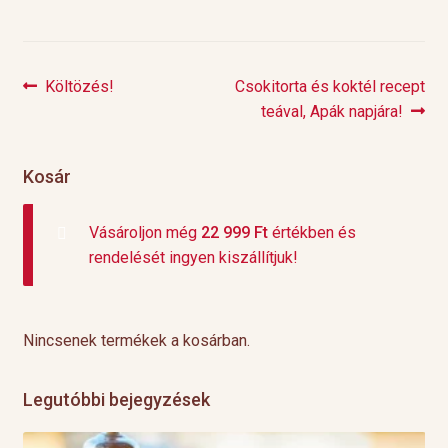
Previous
Next
Költözés!
Csokitorta és koktél recept
Bejegyzés
post:
post:
teával, Apák napjára!
navigáció
Kosár
Vásároljon még
22 999
Ft
értékben és
rendelését ingyen kiszállítjuk!
Nincsenek termékek a kosárban.
Legutóbbi bejegyzések