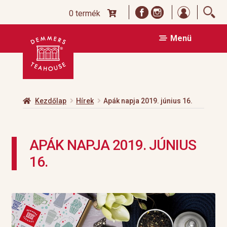
Bejelentk
0 termék
Ugrás
Kilépés
Menü
a
a
navigációhoz
tartalomba
Kezdőlap
Hírek
Apák napja 2019. június 16.
APÁK NAPJA 2019. JÚNIUS
16.