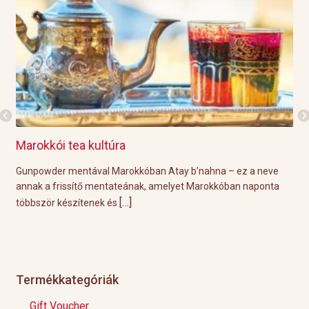
Marokkói tea kultúra
Gri
l
Gunpowder mentával Marokkóban Atay b’nahna – ez a neve
A k
ágot
annak a frissítő mentateának, amelyet Marokkóban naponta
tök
[…]
többször készítenek és
Épp
Termékkategóriák
Gift Voucher