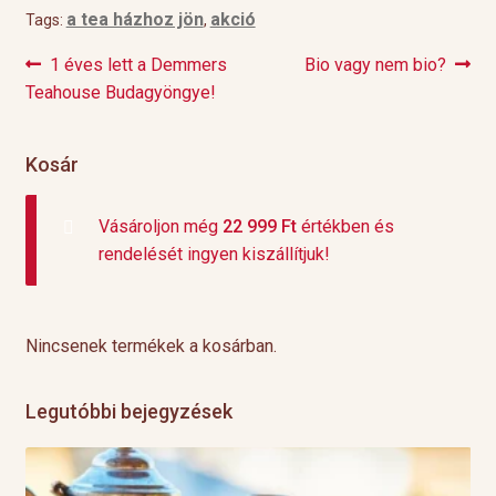
a tea házhoz jön
akció
Tags:
,
Previous
Next
1 éves lett a Demmers
Bio vagy nem bio?
Bejegyzés
post:
post:
Teahouse Budagyöngye!
navigáció
Kosár
Vásároljon még
22 999
Ft
értékben és
rendelését ingyen kiszállítjuk!
Nincsenek termékek a kosárban.
Legutóbbi bejegyzések