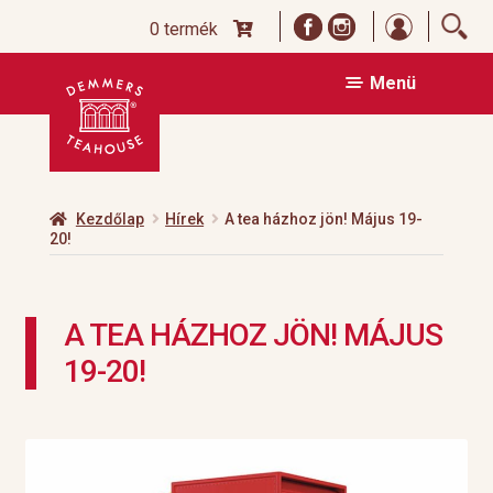
Bejelentk
0 termék
Ugrás
Kilépés
Menü
a
a
navigációhoz
tartalomba
Kezdőlap
Hírek
A tea házhoz jön! Május 19-
20!
A TEA HÁZHOZ JÖN! MÁJUS
19-20!