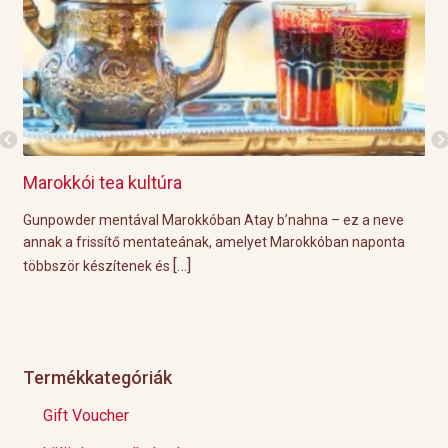
Marokkói tea kultúra
Gri
l
Gunpowder mentával Marokkóban Atay b’nahna – ez a neve
A k
ágot
annak a frissítő mentateának, amelyet Marokkóban naponta
tök
[…]
többször készítenek és
Épp
Termékkategóriák
Gift Voucher