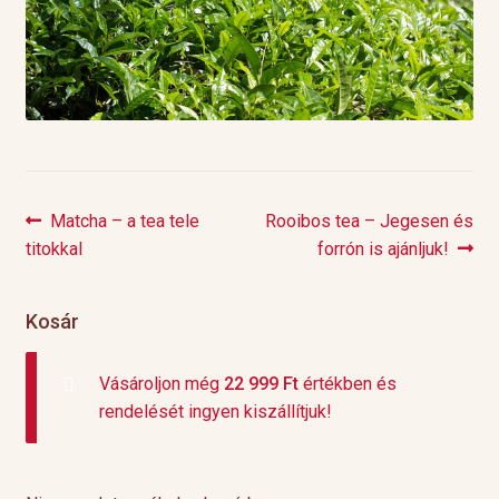
Previous
Next
Matcha – a tea tele
Rooibos tea – Jegesen és
Bejegyzés
post:
post:
titokkal
forrón is ajánljuk!
navigáció
Kosár
Vásároljon még
22 999
Ft
értékben és
rendelését ingyen kiszállítjuk!