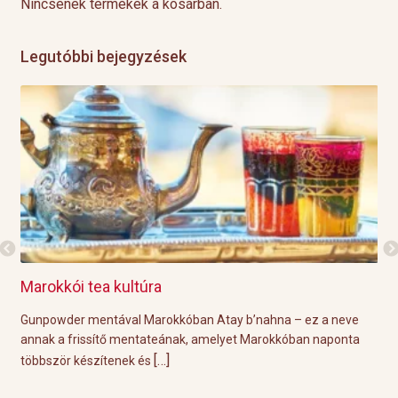
Nincsenek termékek a kosárban.
Legutóbbi bejegyzések
Marokkói tea kultúra
Gri
l
Gunpowder mentával Marokkóban Atay b’nahna – ez a neve
A k
ágot
annak a frissítő mentateának, amelyet Marokkóban naponta
tök
[…]
többször készítenek és
Épp