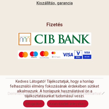
Kiszállítás, garancia
Fizetés
Kedves Látogató! Tájékoztatjuk, hogy a honlap
felhasználói élmény fokozásának érdekében sütiket
alkalmazunk. A honlapunk használatával ön a
Demmers Teahouse 2009-2026. Minden jog fenntartva!
tájékoztatásunkat tudomásul veszi.
Elfogadom
Adatvédelmi irányelvek