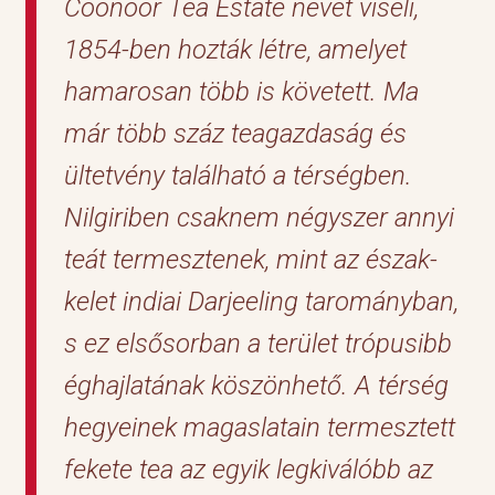
Coonoor Tea Estate nevet viseli,
1854-ben hozták létre, amelyet
hamarosan több is követett. Ma
már több száz teagazdaság és
ültetvény található a térségben.
Nilgiriben csaknem négyszer annyi
teát termesztenek, mint az észak-
kelet indiai Darjeeling tarományban,
s ez elsősorban a terület trópusibb
éghajlatának köszönhető. A térség
hegyeinek magaslatain termesztett
fekete tea az egyik legkiválóbb az