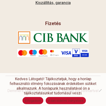
Kiszállítás, garancia
Fizetés
Kedves Látogató! Tájékoztatjuk, hogy a honlap
felhasználói élmény fokozásának érdekében sütiket
alkalmazunk. A honlapunk használatával ön a
Demmers Teahouse 2009-2026. Minden jog fenntartva!
tájékoztatásunkat tudomásul veszi.
Elfogadom
Adatvédelmi irányelvek