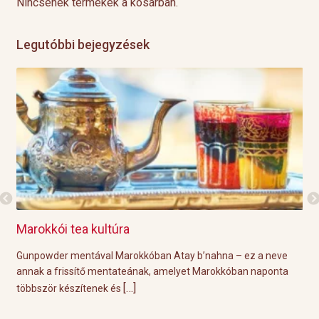
Nincsenek termékek a kosárban.
Legutóbbi bejegyzések
Marokkói tea kultúra
Gri
l
Gunpowder mentával Marokkóban Atay b’nahna – ez a neve
A k
ágot
annak a frissítő mentateának, amelyet Marokkóban naponta
tök
[…]
többször készítenek és
Épp