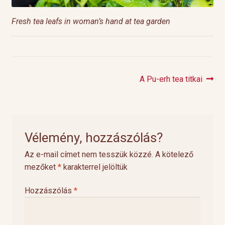
Fresh tea leafs in woman’s hand at tea garden
Next
A Pu-erh tea titkai
Bejegyzés
post:
navigáció
Vélemény, hozzászólás?
Az e-mail címet nem tesszük közzé.
A kötelező
mezőket
*
karakterrel jelöltük
Hozzászólás
*