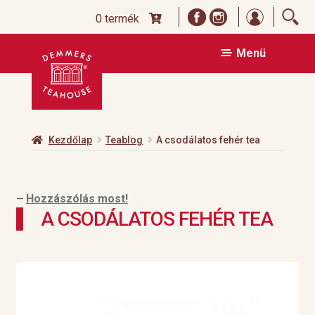
Bejelentk
0 termék
Ugrás
Kilépés
Menü
a
a
navigációhoz
tartalomba
Kezdőlap
Teablog
A csodálatos fehér tea
Hozzászólás most!
—
A CSODÁLATOS FEHÉR TEA