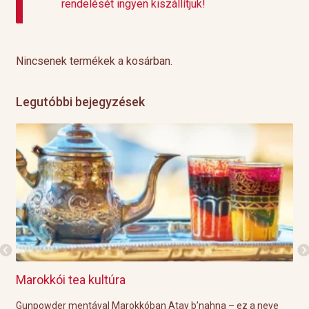
rendelését ingyen kiszállítjuk!
Nincsenek termékek a kosárban.
Legutóbbi bejegyzések
 tea kultúra
Grillre visszük
 mentával Marokkóban Atay b’nahna – ez a neve
A közelgő indián