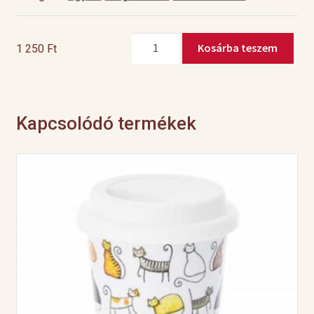
Üveg
Kosárba teszem
1 250
Ft
tároló
parafa
tetővel
mennyiség
Kapcsolódó termékek