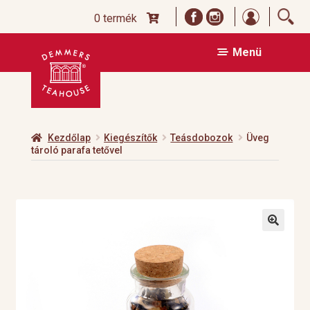
Bejelentk
0 termék
Ugrás
Kilépés
Menü
a
a
navigációhoz
tartalomba
Kezdőlap
Kiegészítők
Teásdobozok
Üveg
tároló parafa tetővel