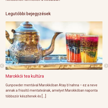
Legutóbbi bejegyzések
Marokkói tea kultúra
Gri
l
Gunpowder mentával Marokkóban Atay b’nahna – ez a neve
A k
ágot
annak a frissítő mentateának, amelyet Marokkóban naponta
tök
[…]
többször készítenek és
Épp