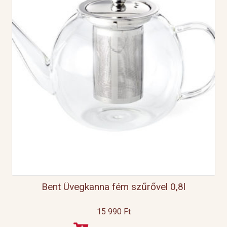
Bent Üvegkanna fém szűrővel 0,8l
15 990
Ft