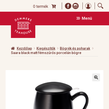
Bejelentk
0 termék
Ugrás
Kilépés
Menü
a
a
navigációhoz
tartalomba
Kezdőlap
Kiegészítők
Bögrék és poharak
Saara black matt fémszűrős porcelán bögre