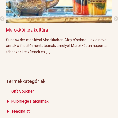
Marokkói tea kultúra
Gri
l
Gunpowder mentával Marokkóban Atay b’nahna – ez a neve
A k
ágot
annak a frissítő mentateának, amelyet Marokkóban naponta
tök
[…]
többször készítenek és
Épp
Termékkategóriák
Gift Voucher
különleges alkalmak
Teakínálat