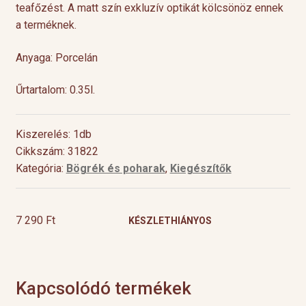
teafőzést. A matt szín exkluzív optikát kölcsönöz ennek
a terméknek.
Anyaga: Porcelán
Űrtartalom: 0.35l.
Kiszerelés: 1db
Cikkszám: 31822
Kategória:
Bögrék és poharak
,
Kiegészítők
7 290
Ft
KÉSZLETHIÁNYOS
Kapcsolódó termékek