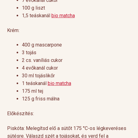
7 evőkanál cukor
100 g liszt
1,5 teáskanál
bio matcha
Krém:
400 g mascarpone
3 tojás
2 cs. vaníliás cukor
4 evőkanál cukor
30 ml tojáslikőr
1 teáskanál
bio matcha
175 ml tej
125 g friss málna
Előkészítés:
Piskóta: Melegítsd elő a sütőt 175 °C-os légkeveréses
sütésre. Válaszd szét a tojásokat, és verd fel a