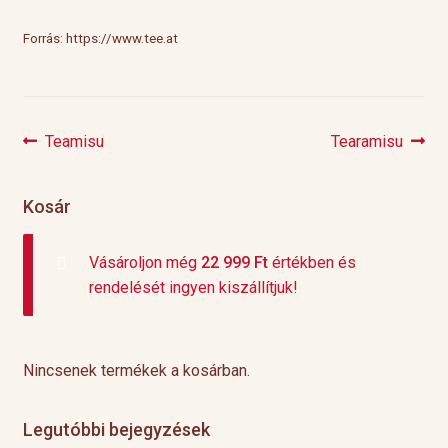
Forrás: https://www.tee.at
Previous
Next
Teamisu
Tearamisu
Bejegyzés
post:
post:
navigáció
Kosár
Vásároljon még
22 999
Ft
értékben és
rendelését ingyen kiszállítjuk!
Nincsenek termékek a kosárban.
Legutóbbi bejegyzések