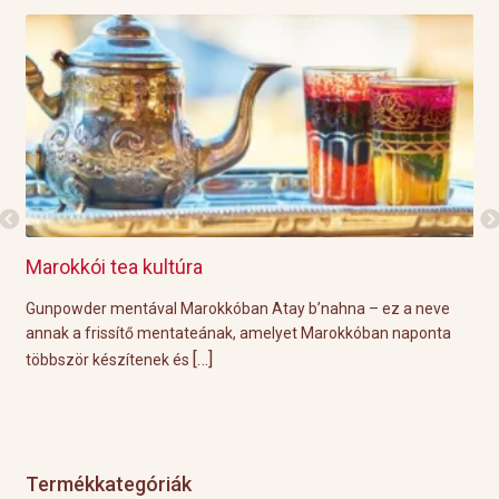
Marokkói tea kultúra
Gri
l
Gunpowder mentával Marokkóban Atay b’nahna – ez a neve
A k
ágot
annak a frissítő mentateának, amelyet Marokkóban naponta
tök
[…]
többször készítenek és
Épp
Termékkategóriák