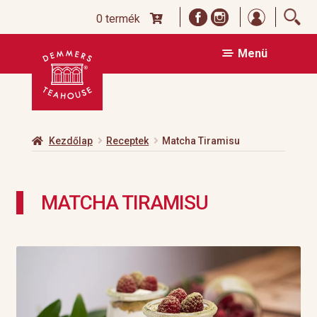
Bejelentk
0 termék
Ugrás
Kilépés
Menü
a
a
navigációhoz
tartalomba
Kezdőlap
Receptek
Matcha Tiramisu
MATCHA TIRAMISU