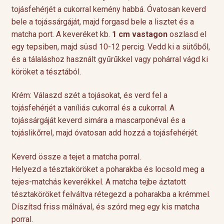
tojásfehérjét a cukorral kemény habbá. Óvatosan keverd
bele a tojássárgáját, majd forgasd bele a lisztet és a
matcha port. A keveréket kb.
1 cm vastagon
oszlasd el
egy tepsiben, majd süsd 10-12 percig. Vedd ki a sütőből,
és a tálaláshoz használt gyűrűkkel vagy pohárral vágd ki
köröket a tésztából.
Krém: Válaszd szét a tojásokat, és verd fel a
tojásfehérjét a vaníliás cukorral és a cukorral. A
tojássárgáját keverd simára a mascarponéval és a
tojáslikőrrel, majd óvatosan add hozzá a tojásfehérjét.
Keverd össze a tejet a matcha porral.
Helyezd a tésztaköröket a poharakba és locsold meg a
tejes-matchás keverékkel. A matcha tejbe áztatott
tésztaköröket felváltva rétegezd a poharakba a krémmel.
Díszítsd friss málnával, és szórd meg egy kis matcha
porral.