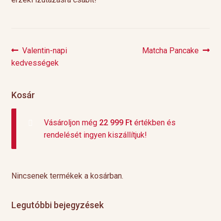
Previous
Next
Valentin-napi
Matcha Pancake
Bejegyzés
post:
post:
kedvességek
navigáció
Kosár
Vásároljon még
22 999
Ft
értékben és
rendelését ingyen kiszállítjuk!
Nincsenek termékek a kosárban.
Legutóbbi bejegyzések