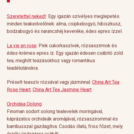
Szeretettel neked!
: Egy igazán szívélyes meglepetés
minden teakedvelőnek: alma, csipkebogyó, hibiszkusz,
bodzabogyó és narancshéj keveréke, édes epres ízzel.
La vie en rose
: Pink cukorkaszívek, rózsaszirmok és
édes-krémes epres íz. Egy igazán édesen csábító zöld
tea, meghitt teázásokhoz vagy romantikus
teadélutánokra.
Préselt teaszív rózsával vagy jázminnal:
China Art Tea
Rose Heart
;
China Art Tea Jasmine Heart
Orchidea Oolong
:
Finoman sodort oolong tealevelek moringával,
káprázatos orchideák aromájával, rózsaszirommal és
bambusszal gazdagítva. Csodás illatú, friss főzet, mely
érzéki ízutazásra csábít!