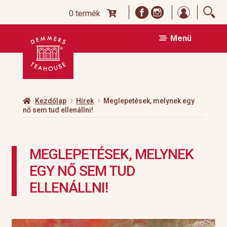
Bejelentk
0 termék
Ugrás
Kilépés
Menü
a
a
navigációhoz
tartalomba
Kezdőlap
Hírek
Meglepetések, melynek egy
nő sem tud ellenállni!
MEGLEPETÉSEK, MELYNEK
EGY NŐ SEM TUD
ELLENÁLLNI!