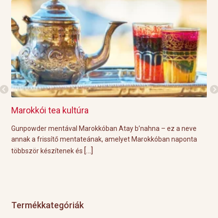
Marokkói tea kultúra
Gri
l
Gunpowder mentával Marokkóban Atay b’nahna – ez a neve
A k
ágot
annak a frissítő mentateának, amelyet Marokkóban naponta
tök
[…]
többször készítenek és
Épp
Termékkategóriák