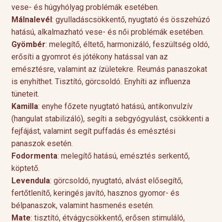
vese- és húgyhólyag problémák esetében.
Málnalevél
: gyulladáscsökkentő, nyugtató és összehúzó
hatású, alkalmazható vese- és női problémák esetében.
Gyömbér
: melegítő, éltető, harmonizáló, feszültség oldó,
erősíti a gyomrot és jótékony hatással van az
emésztésre, valamint az ízületekre. Reumás panaszokat
is enyhíthet. Tisztító, görcsoldó. Enyhíti az influenza
tüneteit.
Kamilla
: enyhe főzete nyugtató hatású, antikonvulzív
(hangulat stabilizáló), segíti a sebgyógyulást, csökkenti a
fejfájást, valamint segít puffadás és emésztési
panaszok esetén.
Fodormenta
: melegítő hatású, emésztés serkentő,
köptető.
Levendula
: görcsoldó, nyugtató, alvást elősegítő,
fertőtlenítő, keringés javító, hasznos gyomor- és
bélpanaszok, valamint hasmenés esetén.
Mate
: tisztító, étvágycsökkentő, erősen stimuláló,