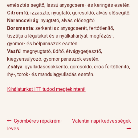
emésztés segítő, lassú anyagcsere- és keringés esetén.
Citromfű
: izzasztó, nyugtató, görcsoldó, alvás elősegítő.
Narancsvirág
: nyugtató, alvás elősegítő.
Borsmenta
: serkenti az anyagcserét, fertőtlenítő,
tisztítja a légutakat és a nyálkahártyát, megfázás-,
gyomor- és bélpanaszok esetén.
Vasfű
: megnyugtató, üdítő, étvágygerjesztő,
kiegyensúlyozó, gyomor panaszok esetén.
Zsálya
: gyulladáscsökkentő, görcsoldó, erős fertőtlenítő,
íny-, torok- és mandulagyulladás esetén.
Kínálatunkat ITT tudod megtekinteni!
Previous
Next
Gyömbéres répakrém-
Valentin-napi kedvességek
Bejegyzés
post:
post:
leves
navigáció