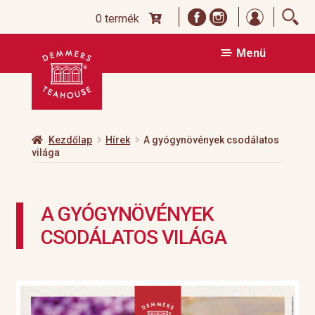
Bejelentk
0 termék
Ugrás
Kilépés
Menü
a
a
navigációhoz
tartalomba
Kezdőlap
Hírek
A gyógynövények csodálatos
világa
A GYÓGYNÖVÉNYEK
CSODÁLATOS VILÁGA