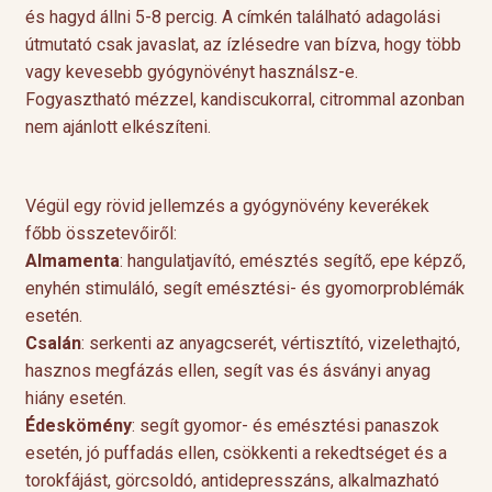
és hagyd állni 5-8 percig. A címkén található adagolási
útmutató csak javaslat, az ízlésedre van bízva, hogy több
vagy kevesebb gyógynövényt használsz-e.
Fogyasztható mézzel, kandiscukorral, citrommal azonban
nem ajánlott elkészíteni.
Végül egy rövid jellemzés a gyógynövény keverékek
főbb összetevőiről:
Almamenta
: hangulatjavító, emésztés segítő, epe képző,
enyhén stimuláló, segít emésztési- és gyomorproblémák
esetén.
Csalán
: serkenti az anyagcserét, vértisztító, vizelethajtó,
hasznos megfázás ellen, segít vas és ásványi anyag
hiány esetén.
Édeskömény
: segít gyomor- és emésztési panaszok
esetén, jó puffadás ellen, csökkenti a rekedtséget és a
torokfájást, görcsoldó, antidepresszáns, alkalmazható