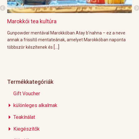
Grillre visszük a teát!
ay b’nahna – ez a neve
A közelgő indián nyár és a kellemesen mele
yet Marokkóban naponta
tökéletes körülményeket biztosítanak a hétvé
[…]
Éppen ezért ebben a
Termékkategóriák
Gift Voucher
különleges alkalmak
Teakínálat
Kiegészítők