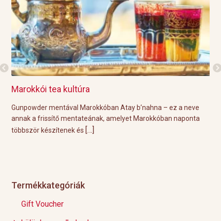
Marokkói tea kultúra
Gri
l
Gunpowder mentával Marokkóban Atay b’nahna – ez a neve
A k
ágot
annak a frissítő mentateának, amelyet Marokkóban naponta
tök
[…]
többször készítenek és
Épp
Termékkategóriák
Gift Voucher