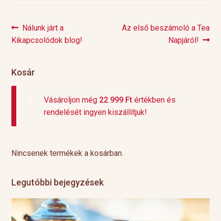
Previous
Next
Nálunk járt a
Az első beszámoló a Tea
Bejegyzés
post:
post:
Kikapcsolódok blog!
Napjáról!
navigáció
Kosár
Vásároljon még
22 999
Ft
értékben és
rendelését ingyen kiszállítjuk!
Nincsenek termékek a kosárban.
Legutóbbi bejegyzések