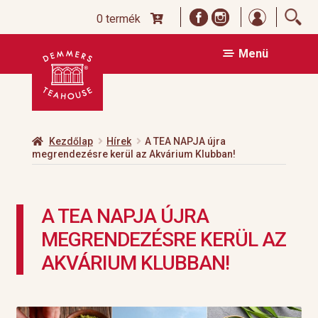
Bejelentk
0 termék
Ugrás
Kilépés
Menü
a
a
navigációhoz
tartalomba
Kezdőlap
Hírek
A TEA NAPJA újra
megrendezésre kerül az Akvárium Klubban!
A TEA NAPJA ÚJRA
MEGRENDEZÉSRE KERÜL AZ
AKVÁRIUM KLUBBAN!