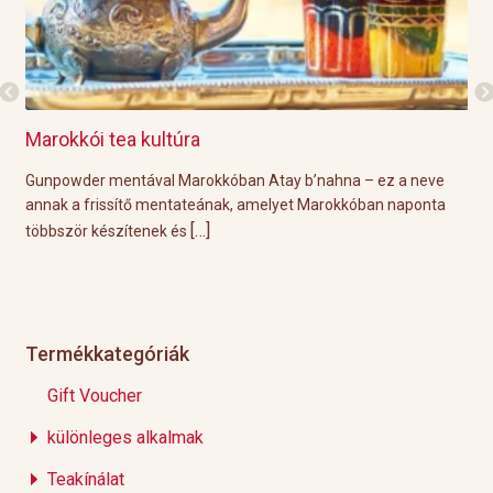
Marokkói tea kultúra
Gri
l
Gunpowder mentával Marokkóban Atay b’nahna – ez a neve
A k
ágot
annak a frissítő mentateának, amelyet Marokkóban naponta
tök
[…]
többször készítenek és
Épp
Termékkategóriák
Gift Voucher
különleges alkalmak
Teakínálat