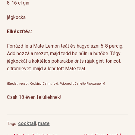
8-16 cl gin
jégkocka
Elkészítés:
Forrázd le a Mate Lemon teát és hagyd ázni 5-8 percig.
Add hozzá a mézet, majd tedd be hűlni a hűtőbe. Tégy
jégkockát a koktélos poharakba önts rájuk gint, tonicot,
citromlevet, majd a lehűtött Mate teát.
(Eredeti recept: Cooking Catrin, fotó: Fotocredit Carletto Photography)
Csak 18 éven felülieknek!
cocktail
mate
Tags:
,