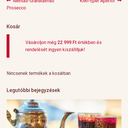
Previous
Next
Mentás-Gránátalmás
Kiwi-Eper Aperitif
Bejegyzés
post:
post:
Prosecco
navigáció
Kosár
Vásároljon még
22 999
Ft
értékben és
rendelését ingyen kiszállítjuk!
Nincsenek termékek a kosárban.
Legutóbbi bejegyzések