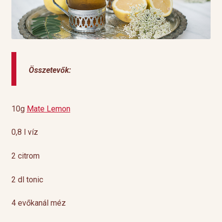
Összetevők:
10g
Mate Lemon
0,8 l víz
2 citrom
2 dl tonic
4 evőkanál méz