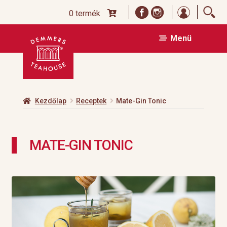
Bejelentk
0 termék
Ugrás
Kilépés
Menü
a
a
navigációhoz
tartalomba
Kezdőlap
Receptek
Mate-Gin Tonic
MATE-GIN TONIC