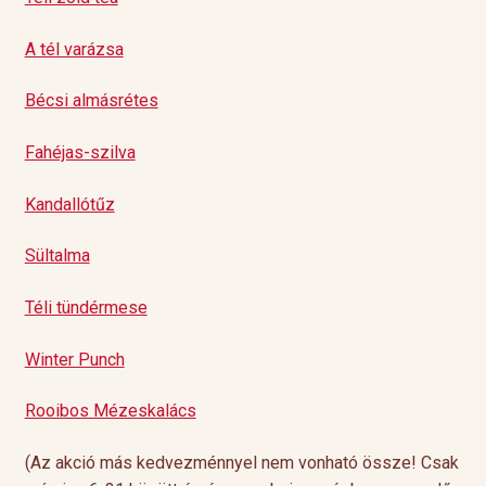
A tél varázsa
Bécsi almásrétes
Fahéjas-szilva
Kandallótűz
Sültalma
Téli tündérmese
Winter Punch
Rooibos Mézeskalács
(Az akció más kedvezménnyel nem vonható össze! Csak