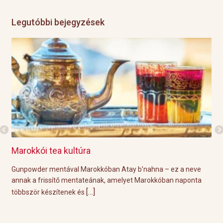
Legutóbbi bejegyzések
Marokkói tea kultúra
Gri
l
Gunpowder mentával Marokkóban Atay b’nahna – ez a neve
A k
ágot
annak a frissítő mentateának, amelyet Marokkóban naponta
tök
[…]
többször készítenek és
Épp