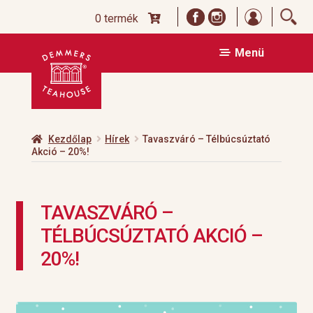
Bejelentk
0 termék
Ugrás
Kilépés
Menü
a
a
navigációhoz
tartalomba
Kezdőlap
Hírek
Tavaszváró – Télbúcsúztató
Akció – 20%!
TAVASZVÁRÓ –
TÉLBÚCSÚZTATÓ AKCIÓ –
20%!