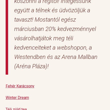
köszönni a régitől! Integessünk
együtt a télnek és üdvözöljük a
tavaszt! Mostantól egész
márciusban 20% kedvezménnyel
vásárolhatjátok meg téli
kedvenceiteket a webshopon, a
Westendben és az Arena Mallban
(Aréna Pláza)!
Fehér Karácsony
Winter Dream
Téli zöld tea