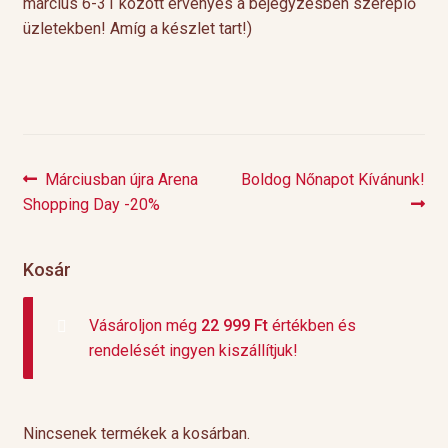
március 6-31 között érvényes a bejegyzésben szereplő
üzletekben! Amíg a készlet tart!)
Previous
Next
Márciusban újra Arena
Boldog Nőnapot Kívánunk!
Bejegyzés
post:
post:
Shopping Day -20%
navigáció
Kosár
Vásároljon még
22 999
Ft
értékben és
rendelését ingyen kiszállítjuk!
Nincsenek termékek a kosárban.