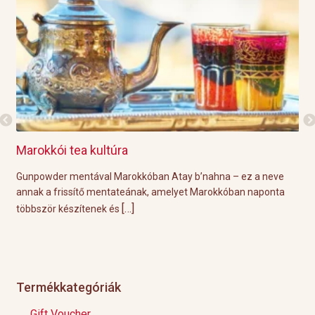
Marokkói tea kultúra
Gri
l
Gunpowder mentával Marokkóban Atay b’nahna – ez a neve
A k
ágot
annak a frissítő mentateának, amelyet Marokkóban naponta
tök
[…]
többször készítenek és
Épp
Termékkategóriák
Gift Voucher