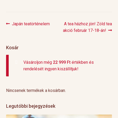
Previous
Next
Japán teatörténelem
A tea házhoz jön! Zöld tea
Bejegyzés
post:
post:
akció február 17-18-án!
navigáció
Kosár
Vásároljon még
22 999
Ft
értékben és
rendelését ingyen kiszállítjuk!
Nincsenek termékek a kosárban.
Legutóbbi bejegyzések