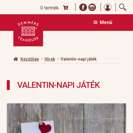
Bejelentk
0 termék
Ugrás
Kilépés
Menü
a
a
navigációhoz
tartalomba
Kezdőlap
Hírek
Valentin-napi játék
VALENTIN-NAPI JÁTÉK