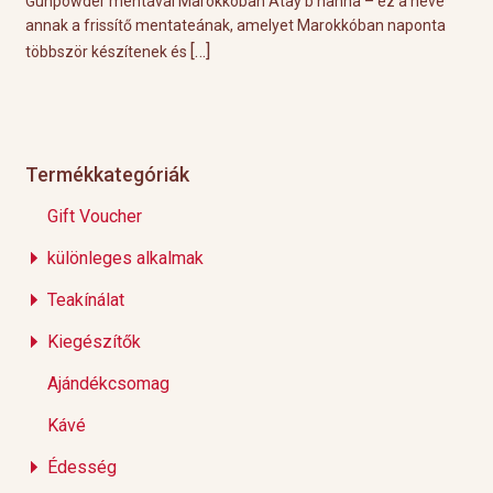
l
Gunpowder mentával Marokkóban Atay b’nahna – ez a neve
A k
ágot
annak a frissítő mentateának, amelyet Marokkóban naponta
tök
[…]
többször készítenek és
Épp
Termékkategóriák
Gift Voucher
különleges alkalmak
Teakínálat
Kiegészítők
Ajándékcsomag
Kávé
Édesség