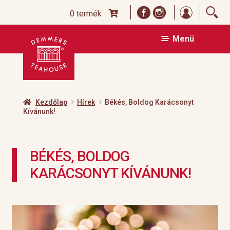
Bejelentk
0 termék
Ugrás
Kilépés
Menü
a
a
navigációhoz
tartalomba
Kezdőlap
Hírek
Békés, Boldog Karácsonyt
Kívánunk!
BÉKÉS, BOLDOG
KARÁCSONYT KÍVÁNUNK!