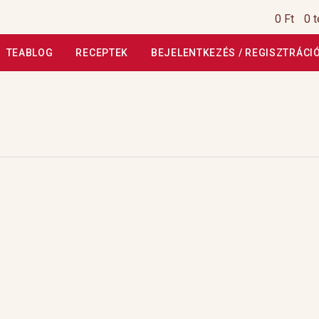
0 Ft
0 
TEABLOG
RECEPTEK
BEJELENTKEZÉS / REGISZTRÁCI
si Tájékoztató
Általános Szerződési Feltételek
Általános Szerz
Kiszállítás, garancia
Kosár
Magunkról
Profil
Receptek
Szállítási
szautasított fizetés
Webáruház
Rólunk
HoReCa
Impresszum