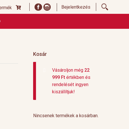
Bejelentkezés
termék
Ó
ődési Feltételek
Címoldal termékek listája, ideiglenes
 és fizetési feltételek
Teafajták, ültetvények
top 10
Kosár
Vásároljon még
22
999
Ft
értékben és
rendelését ingyen
kiszállítjuk!
Nincsenek termékek a kosárban.