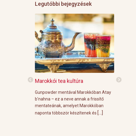
Legutóbbi bejegyzések
f
Marokkói tea kultúra
Grillre vi
z: 3 g Demmers
Gunpowder mentával Marokkóban Atay
A közelgő i
víz Prosecco
b’nahna – ez a neve annak a frissítő
meleg őszi
ünk le 3 g
mentateának, amelyet Marokkóban
körülménye
[…]
[…]
 forró vízzel,
naponta többször készítenek és
grill parti