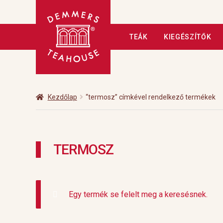
Ugrás
Kilépés
TEÁK
KIEGÉSZÍTŐK
a
a
navigációhoz
tartalomba
Kezdőlap
A tea
Adatkezelé
Fizetés
Hírlevél
Kapcsolat
Kezdőlap
“termosz” címkével rendelkező termékek
Üzleteink
Vendéglátás
Vis
TERMOSZ
Egy termék se felelt meg a keresésnek.