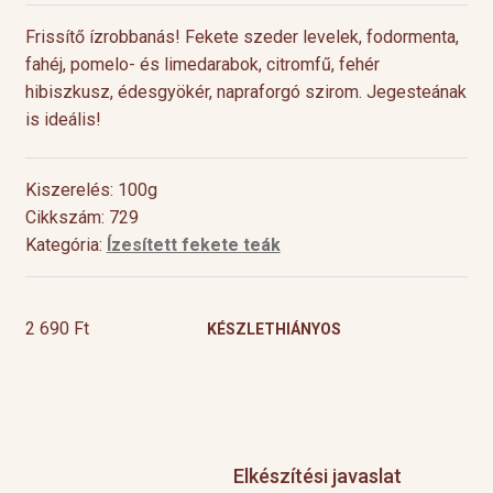
Frissítő ízrobbanás! Fekete szeder levelek, fodormenta,
fahéj, pomelo- és limedarabok, citromfű, fehér
hibiszkusz, édesgyökér, napraforgó szirom. Jegesteának
is ideális!
Kiszerelés: 100g
Cikkszám: 729
Kategória:
Ízesített fekete teák
2 690
Ft
KÉSZLETHIÁNYOS
Elkészítési javaslat