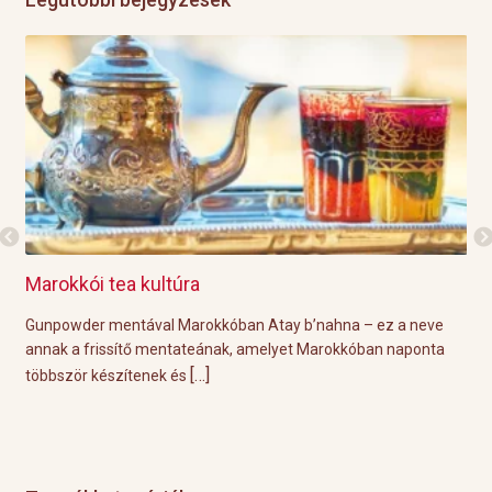
Grillre visszük a teát!
 Atay b’nahna – ez a neve
A közelgő indián nyár és a kellemesen 
amelyet Marokkóban naponta
tökéletes körülményeket biztosítanak a hé
[…]
Éppen ezért ebben a