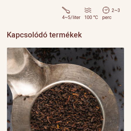
2~3
4~5/liter
100 °C
perc
Kapcsolódó termékek