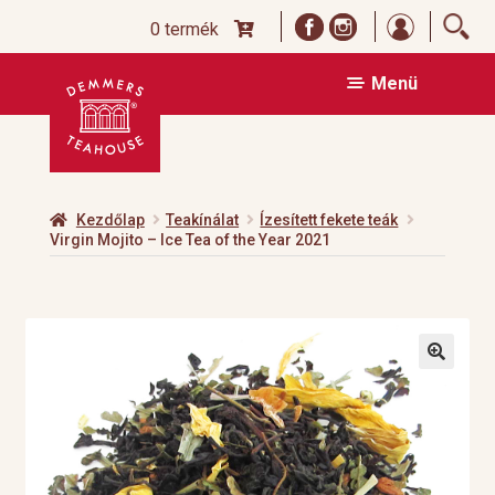
Bejelentk
0 termék
Ugrás
Kilépés
Menü
a
a
navigációhoz
tartalomba
Kezdőlap
Teakínálat
Ízesített fekete teák
Virgin Mojito – Ice Tea of the Year 2021