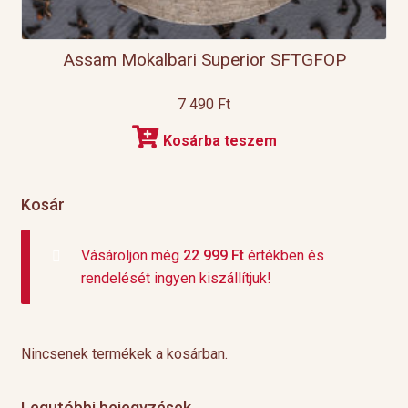
Assam Mokalbari Superior SFTGFOP
7 490
Ft
Kosárba teszem
Kosár
Vásároljon még
22 999
Ft
értékben és
rendelését ingyen kiszállítjuk!
Nincsenek termékek a kosárban.
Legutóbbi bejegyzések