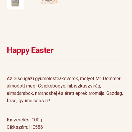
Happy Easter
Az első igazi gyümölcsteakeverék, melyet Mr. Demmer
álmodott meg! Csipkebogyó, hibiszkuszvirág,
almadarabok, narancshéj és érett eprek aromája. Gazdag,
friss, gyümölcsös íz!
Kiszerelés: 100g
Cikkszám: HE586