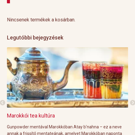
Nincsenek termékek a kosárban.
Legutóbbi bejegyzések
Grillre visszük a teát!
 – ez a neve
A közelgő indián nyár és a kellemesen meleg őszi nap
óban naponta
tökéletes körülményeket biztosítanak a hétvégi grill pa