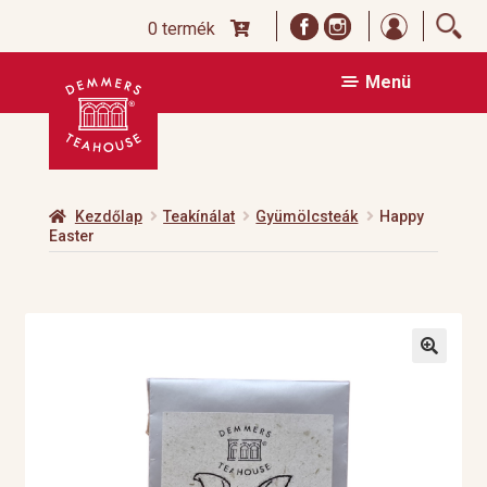
Bejelentk
0 termék
Ugrás
Kilépés
Menü
a
a
navigációhoz
tartalomba
Kezdőlap
Teakínálat
Gyümölcsteák
Happy
Easter