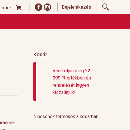
Bejelentkezés
termék
Ó
ődési Feltételek
Címoldal termékek listája, ideiglenes
 és fizetési feltételek
Teafajták, ültetvények
top 10
Kosár
Vásároljon még
22
999
Ft
értékben és
rendelését ingyen
kiszállítjuk!
Nincsenek termékek a kosárban.
arancs-
oma.