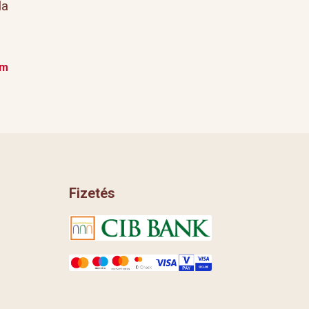
la
em
Fizetés