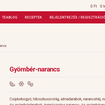
0 Ft
0 
TEABLOG
RECEPTEK
BEJELENTKEZÉS / REGISZTRÁCI
si Tájékoztató
Általános Szerződési Feltételek
Általános Szerz
Kiszállítás, garancia
Kosár
Magunkról
Profil
Receptek
Szállítási
ancs
szautasított fizetés
Webáruház
Rólunk
HoReCa
Impresszum
Gyömbér-narancs
Csipkebogyó, hibiszkuszvirág, almadarabok, narancshéj, n
és gyömbérdarabok, természetes narancs- és gyömbérar