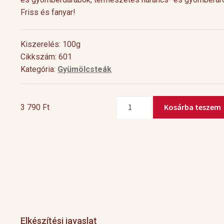
Friss és fanyar!
Kiszerelés: 100g
Cikkszám: 601
Kategória:
Gyümölcsteák
Gyömbér-
Kosárba teszem
3 790
Ft
narancs
mennyiség
Cocktail Time
Levendulás aperiti
Nyári estéken jól esik egy hűsítő koktél.
Hozzávalók 1 pohárho
Nagy örömünkre a tea egyre nagyobb
Levendulavirág 125 ml 
teret kap a gasztronómiában és a koktél
pezsgő Elkészítés: Önts
[…]
készítő mesterek is egyre több
levendulavirágot 125 ml
Elkészítési javaslat