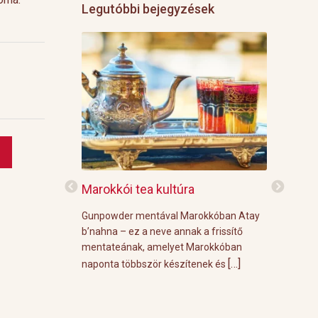
Legutóbbi bejegyzések
f
Marokkói tea kultúra
Grillre vi
z: 3 g Demmers
Gunpowder mentával Marokkóban Atay
A közelgő i
víz Prosecco
b’nahna – ez a neve annak a frissítő
meleg őszi
ünk le 3 g
mentateának, amelyet Marokkóban
körülménye
[…]
[…]
 forró vízzel,
naponta többször készítenek és
grill parti