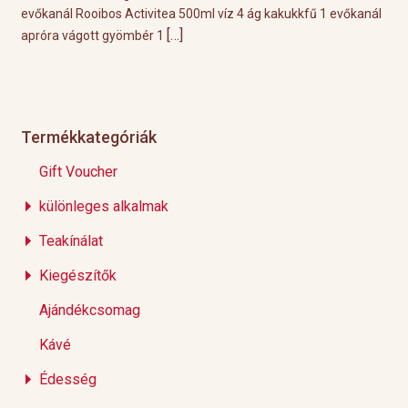
nál
és egyszerű recept a matcha illatos és friss ízét krémes tejjel és
tév
[…]
egy kis cukorral
sza
Termékkategóriák
Gift Voucher
különleges alkalmak
Teakínálat
Kiegészítők
Ajándékcsomag
Kávé
Édesség