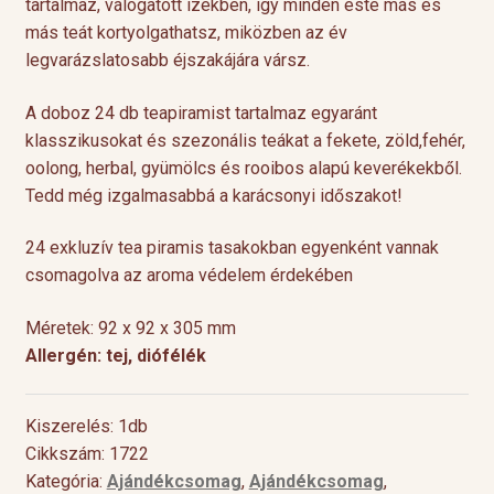
tartalmaz, válogatott ízekben, így minden este más és
más teát kortyolgathatsz, miközben az év
legvarázslatosabb éjszakájára vársz.
A doboz 24 db teapiramist tartalmaz egyaránt
klasszikusokat és szezonális teákat a fekete, zöld,fehér,
oolong, herbal, gyümölcs és rooibos alapú keverékekből.
Tedd még izgalmasabbá a karácsonyi időszakot!
24 exkluzív tea piramis tasakokban egyenként vannak
csomagolva az aroma védelem érdekében
Méretek: 92 x 92 x 305 mm
Allergén: tej, diófélék
Kiszerelés: 1db
Cikkszám: 1722
Kategória:
Ajándékcsomag
,
Ajándékcsomag
,