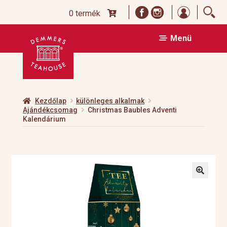
Bejelentk
0 termék
Ugrás
Kilépés
Menü
a
a
navigációhoz
tartalomba
Kezdőlap
különleges alkalmak
Ajándékcsomag
Christmas Baubles Adventi
Kalendárium