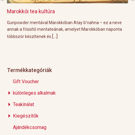
Marokkói tea kultúra
Gri
l
Gunpowder mentával Marokkóban Atay b’nahna – ez a neve
A k
ágot
annak a frissítő mentateának, amelyet Marokkóban naponta
tök
[…]
többször készítenek és
Épp
Termékkategóriák
Gift Voucher
különleges alkalmak
Teakínálat
Kiegészítők
Ajándékcsomag