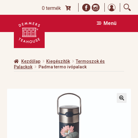
Bejelentk
0 termék
Ugrás
Kilépés
Menü
a
a
navigációhoz
tartalomba
Kezdőlap
Kiegészítők
Termoszok és
Palackok
Padma termo ivópalack