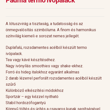
Padma termo ivópalack
A lótuszvirág a tisztaság, a tudatosság és az
önmegvalósítás szimbóluma. A finom és harmonikus
színvilág kiemeli e sorozat nemes jellegét.
Duplafalú, rozsdamentes acélból készült termo
ivópalack.
Tea vagy kávé készítéséhez.
Nagy ivónyílás smoothies vagy shake-ekhez.
Forró és hideg italokhoz egyaránt alkalmas
2 darab lézerrel perforált rozsdamentes acélból készült
szűrő
Különböző elkészítési módokhoz
Sportzár – egy kézzel nyitható
Stabil hordozófogantyú
Könnyű töltés és ürítés a csavaros kupak segítségével