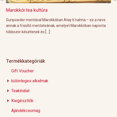
Marokkói tea kultúra
Gri
l
Gunpowder mentával Marokkóban Atay b’nahna – ez a neve
A k
ágot
annak a frissítő mentateának, amelyet Marokkóban naponta
tök
[…]
többször készítenek és
Épp
Termékkategóriák
Gift Voucher
különleges alkalmak
Teakínálat
Kiegészítők
Ajándékcsomag