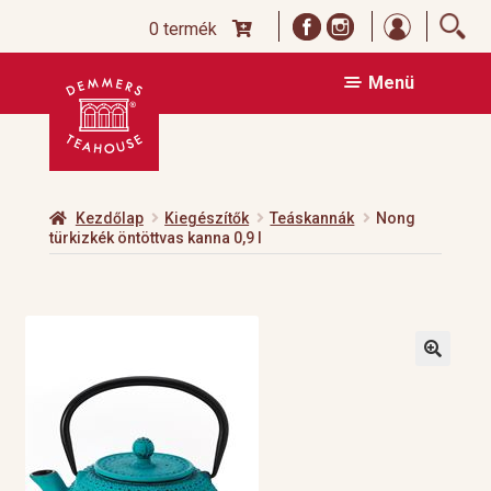
Bejelentk
0 termék
Ugrás
Kilépés
Menü
a
a
navigációhoz
tartalomba
Kezdőlap
Kiegészítők
Teáskannák
Nong
türkizkék öntöttvas kanna 0,9 l