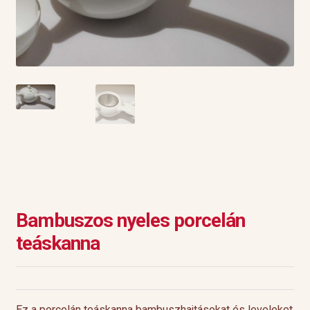
Bambuszos nyeles porcelán
teáskanna
Ez a porcelán teáskanna bambuszhajtásokat és leveleket