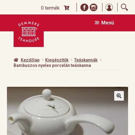
Bejelentk
0 termék
Ugrás
Kilépés
Menü
a
a
navigációhoz
tartalomba
Kezdőlap
Kiegészítők
Teáskannák
Bambuszos nyeles porcelán teáskanna