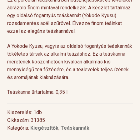
ábrázoló finom mintával rendelkezik. A készlet tartalmaz
egy oldalsó fogantyús teáskannát (Yokode Kyusu)
rozsdamentes acél szűrővel. Élvezze finom teáinkat
ezzel az elegáns teáskannával.
A Yokode Kyusu, vagyis az oldalsó fogantyús teáskannák
tökéletes társak az alkalmi teázáshoz. Ez a teáskanna
méretének köszönhetően kiválóan alkalmas kis
mennyiségű tea főzésére, és a tealevelek teljes ízének
és aromájának kiaknázására.
Teáskanna űrtartalma: 0,35 l
Kiszerelés: 1db
Cikkszám: 31385
Kategória:
Kiegészítők
,
Teáskannák