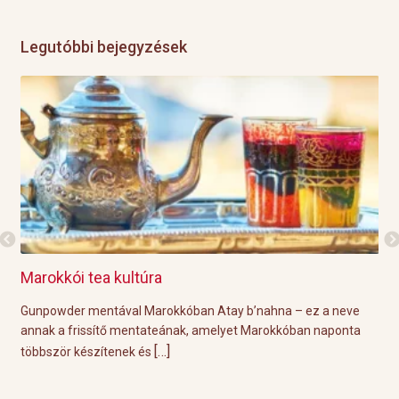
Legutóbbi bejegyzések
Marokkói tea kultúra
Gri
l
Gunpowder mentával Marokkóban Atay b’nahna – ez a neve
A k
ágot
annak a frissítő mentateának, amelyet Marokkóban naponta
tök
[…]
többször készítenek és
Épp