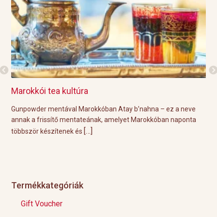
Marokkói tea kultúra
Gri
l
Gunpowder mentával Marokkóban Atay b’nahna – ez a neve
A k
ágot
annak a frissítő mentateának, amelyet Marokkóban naponta
tök
[…]
többször készítenek és
Épp
Termékkategóriák
Gift Voucher