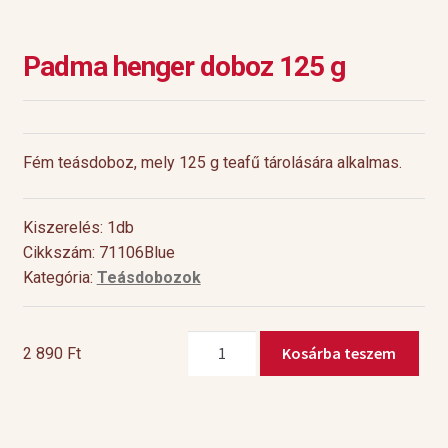
Padma henger doboz 125 g
Fém teásdoboz, mely 125 g teafű tárolására alkalmas.
Kiszerelés: 1db
Cikkszám: 71106Blue
Kategória:
Teásdobozok
Padma
Kosárba teszem
2 890
Ft
henger
doboz
125
g
mennyiség