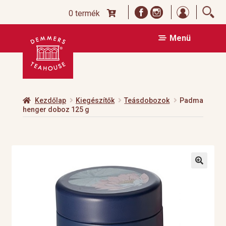
Bejelentk
0 termék
Ugrás
Kilépés
Menü
a
a
navigációhoz
tartalomba
Kezdőlap
Kiegészítők
Teásdobozok
Padma
henger doboz 125 g