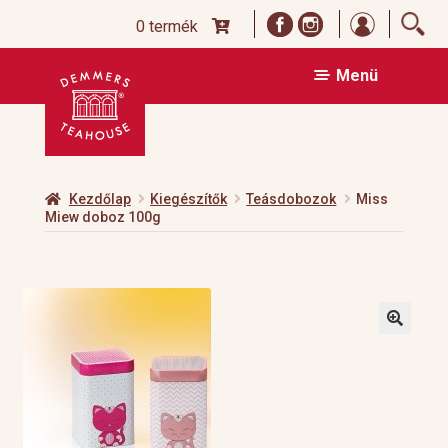
Bejelentk
0 termék
Ugrás
Kilépés
Menü
a
a
navigációhoz
tartalomba
Kezdőlap
Kiegészítők
Teásdobozok
Miss
Miew doboz 100g