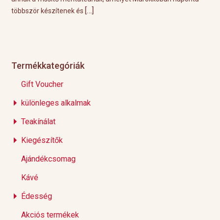
…]
[…]
Éppen ezért ebben a
Termékkategóriák
Gift Voucher
különleges alkalmak
Teakínálat
Kiegészítők
Ajándékcsomag
Kávé
Édesség
Akciós termékek