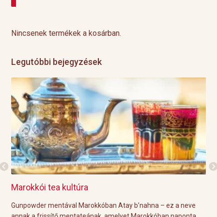
Nincsenek termékek a kosárban.
Legutóbbi bejegyzések
a
Grillre visszük a teát!
okkóban Atay b’nahna – ez a neve
A közelgő indián nyár és a kel
teának, amelyet Marokkóban naponta
tökéletes körülményeket biztosít