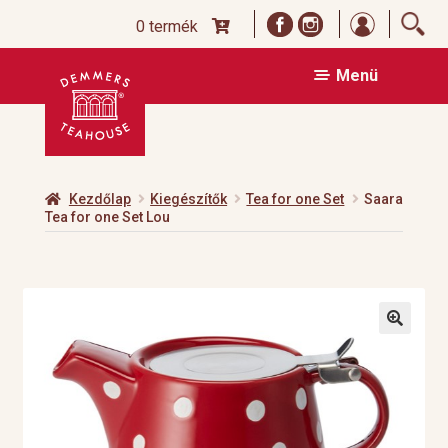
Bejelentk
0 termék
Ugrás
Kilépés
Menü
a
a
navigációhoz
tartalomba
Kezdőlap
Kiegészítők
Tea for one Set
Saara
Tea for one Set Lou