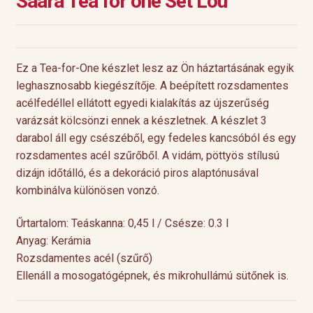
Saara Tea for one Set Lou
Ez a Tea-for-One készlet lesz az Ön háztartásának egyik
leghasznosabb kiegészítője. A beépített rozsdamentes
acélfedéllel ellátott egyedi kialakítás az újszerűség
varázsát kölcsönzi ennek a készletnek. A készlet 3
darabol áll egy csészéből, egy fedeles kancsóból és egy
rozsdamentes acél szűrőből. A vidám, pöttyös stílusú
dizájn időtálló, és a dekoráció piros alaptónusával
kombinálva különösen vonzó.
Űrtartalom: Teáskanna: 0,45 l / Csésze: 0.3 l
Anyag: Kerámia
Rozsdamentes acél (szűrő)
Ellenáll a mosogatógépnek, és mikrohullámú sütőnek is.