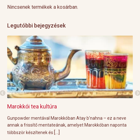
Nincsenek termékek a kosárban.
Legutóbbi bejegyzések
Marokkói tea kultúra
Gri
l
Gunpowder mentával Marokkóban Atay b’nahna – ez a neve
A k
ágot
annak a frissítő mentateának, amelyet Marokkóban naponta
tök
[…]
többször készítenek és
Épp