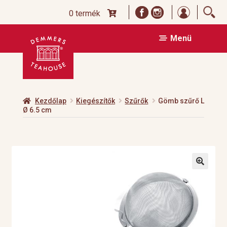
Bejelentk
0 termék
Ugrás
Kilépés
Menü
a
a
navigációhoz
tartalomba
Kezdőlap
Kiegészítők
Szűrők
Gömb szűrő L
Ø 6.5 cm